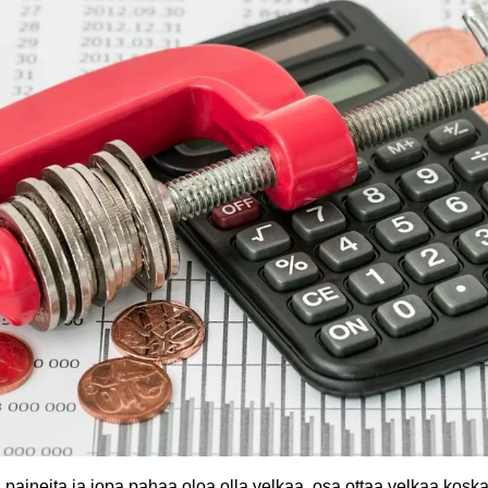
a paineita ja jopa pahaa oloa olla velkaa, osa ottaa velkaa kos