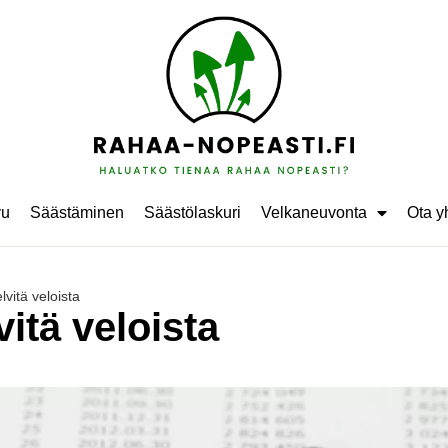
vu
Säästäminen
Säästölaskuri
Velkaneuvonta
Ota y
lvitä veloista
vitä veloista