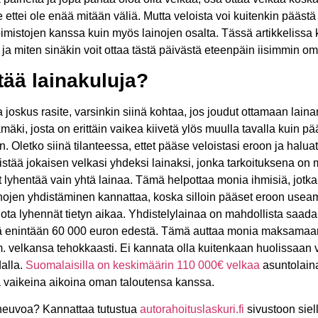
e ettei ole enää mitään väliä. Mutta veloista voi kuitenkin pääs
toimistojen kanssa kuin myös lainojen osalta. Tässä artikkelissa
ja miten sinäkin voit ottaa tästä päivästä eteenpäin iisimmin o
tää lainakuluja?
la joskus rasite, varsinkin siinä kohtaa, jos joudut ottamaan lain
mäki, josta on erittäin vaikea kiivetä ylös muulla tavalla kuin pää
. Oletko siinä tilanteessa, ettet pääse veloistasi eroon ja halu
distää jokaisen velkasi yhdeksi lainaksi, jonka tarkoituksena on 
it lyhentää vain yhtä lainaa. Tämä helpottaa monia ihmisiä, jotka 
ojen yhdistäminen kannattaa, koska silloin pääset eroon us
 jota lyhennät tietyn aikaa. Yhdistelylainaa on mahdollista saad
ä enintään 60 000 euron edestä. Tämä auttaa monia maksamaan o
. velkansa tehokkaasti. Ei kannata olla kuitenkaan huolissaan 
alla.
Suomalaisilla on keskimäärin 110 000€ velkaa
asuntolain
nä vaikeina aikoina oman taloutensa kanssa.
neuvoa? Kannattaa tutustua
autorahoituslaskuri.fi
sivustoon siell