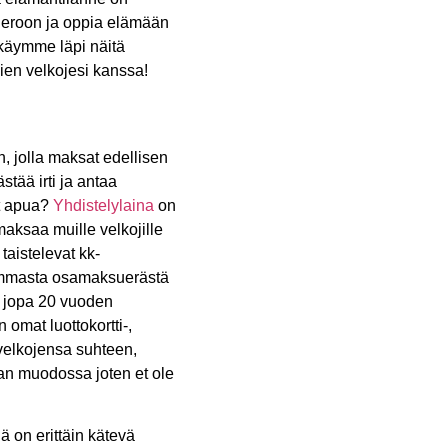
tä eroon ja oppia elämään
 käymme läpi näitä
mien velkojesi kanssa!
an, jolla maksat edellisen
stää irti ja antaa
at apua?
Yhdistelylaina
on
maksaa muille velkojille
taistelevat kk-
eammasta osamaksuerästä
a jopa 20 vuoden
mat luottokortti-,
velkojensa suhteen,
an muodossa joten et ole
ä on erittäin kätevä