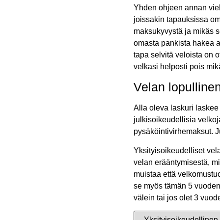
Yhden ohjeen annan vielä
joissakin tapauksissa omi
maksukyvystä ja mikäs se
omasta pankista hakea ap
tapa selvitä veloista on 
velkasi helposti pois mikä
Velan lopullin
Alla oleva laskuri laske
julkisoikeudellisia velko
pysäköintivirhemaksut. J
Yksityisoikeudelliset ve
velan erääntymisestä, m
muistaa että velkomustuo
se myös tämän 5 vuoden k
välein tai jos olet 3 vu