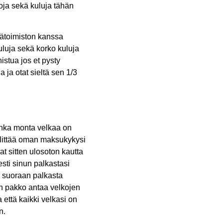
oja sekä kuluja tähän
tätoimiston kanssa
uluja sekä korko kuluja
stua jos et pysty
ja otat sieltä sen 1/3
uinka monta velkaa on
ylittää oman maksukykysi
at sitten ulosoton kautta
sti sinun palkastasi
n suoraan palkasta
in pakko antaa velkojen
että kaikki velkasi on
n.