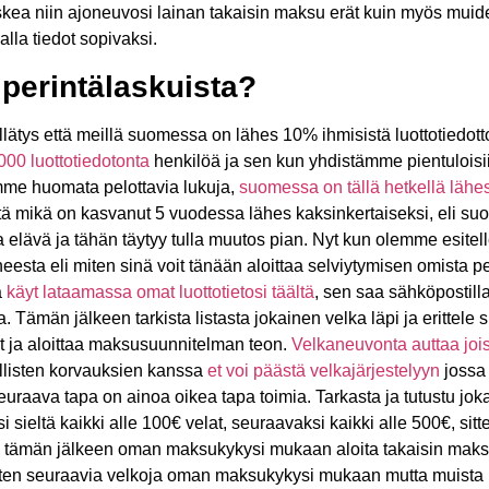
laskea niin ajoneuvosi lainan takaisin maksu erät kuin myös muid
la tiedot sopivaksi.
 perintälaskuista?
lätys että meillä suomessa on lähes 10% ihmisistä luottotiedo
00 luottotiedotonta
henkilöä ja sen kun yhdistämme pientuloisii
imme huomata pelottavia lukuja,
suomessa on tällä hetkellä lähe
ä mikä on kasvanut 5 vuodessa lähes kaksinkertaiseksi, eli su
 elävä ja tähän täytyy tulla muutos pian. Nyt kun olemme esitell
eesta eli miten sinä voit tänään aloittaa selviytymisen omista pe
a
käyt lataamassa omat luottotietosi täältä
, sen saa sähköpostil
. Tämän jälkeen tarkista listasta jokainen velka läpi ja erittele si
lit ja aloittaa maksusuunnitelman teon.
Velkaneuvonta auttaa joi
llisten korvauksien kanssa
et voi päästä velkajärjestelyyn
jossa 
euraava tapa on ainoa oikea tapa toimia. Tarkasta ja tutustu jo
i sieltä kaikki alle 100€ velat, seuraavaksi kaikki alle 500€, sit
en, tämän jälkeen oman maksukykysi mukaan aloita takaisin maks
tten seuraavia velkoja oman maksukykysi mukaan mutta muista 