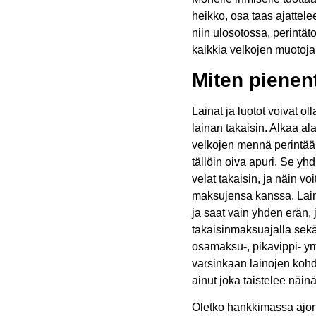
heikko, osa taas ajattele
niin ulosotossa, perintä
kaikkia velkojen muotoja 
Miten pienen
Lainat ja luotot voivat ol
lainan takaisin. Alkaa ala
velkojen mennä perintään
tällöin oiva apuri. Se yh
velat takaisin, ja näin vo
maksujensa kanssa. Lain
ja saat vain yhden erän,
takaisinmaksuajalla sek
osamaksu-, pikavippi- ym
varsinkaan lainojen kohd
ainut joka taistelee näi
Oletko hankkimassa ajo