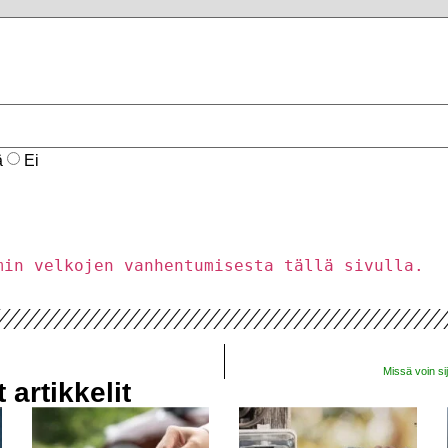
ä
Ei
min velkojen vanhentumisesta tällä sivulla.
Missä voin sij
artikkelit