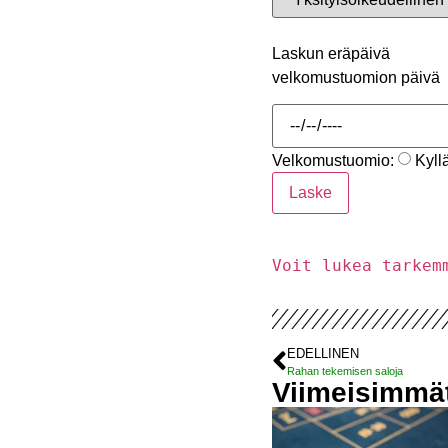
Laskun eräpäivä
velkomustuomion päivä
Velkomustuomio:
Kyll
Laske
Voit lukea tarkem
EDELLINEN
Rahan tekemisen saloja
Viimeisimmät 