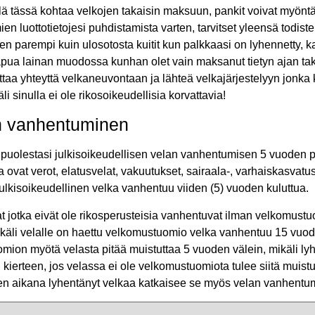
 tässä kohtaa velkojen takaisin maksuun, pankit voivat myöntä
en luottotietojesi puhdistamista varten, tarvitset yleensä todiste
n parempi kuin ulosotosta kuitit kun palkkaasi on lyhennetty, ka
ua lainan muodossa kunhan olet vain maksanut tietyn ajan taka
ottaa yhteyttä velkaneuvontaan ja lähteä velkajärjestelyyn jonka
li sinulla ei ole rikosoikeudellisia korvattavia!
en vanhentuminen
e puolestasi julkisoikeudellisen velan vanhentumisen 5 vuoden 
ja ovat verot, elatusvelat, vakuutukset, sairaala-, varhaiskasvat
ulkisoikeudellinen velka vanhentuu viiden (5) vuoden kuluttua.
lat jotka eivät ole rikosperusteisia vanhentuvat ilman velkomus
ikäli velalle on haettu velkomustuomio velka vanhentuu 15 vu
mion myötä velasta pitää muistuttaa 5 vuoden välein, mikäli ly
ierteen, jos velassa ei ole velkomustuomiota tulee siitä muis
oden aikana lyhentänyt velkaa katkaisee se myös velan vanhentu