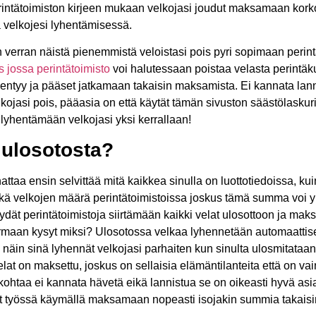
rintätoimiston kirjeen mukaan velkojasi joudut maksamaan kork
a velkojesi lyhentämisessä.
 verran näistä pienemmistä veloistasi pois pyri sopimaan perin
 jossa perintätoimisto
voi halutessaan poistaa velasta perintäk
entyy ja pääset jatkamaan takaisin maksamista. Ei kannata lanni
jasi pois, pääasia on että käytät tämän sivuston säästölaskuria 
lyhentämään velkojasi yksi kerrallaan!
 ulosotosta?
attaa ensin selvittää mitä kaikkea sinulla on luottotiedoissa, k
ekä velkojen määrä perintätoimistoissa joskus tämä summa voi 
yydät perintätoimistoja siirtämään kaikki velat ulosottoon ja maks
varmaan kysyt miksi? Ulosotossa velkaa lyhennetään automaattise
 näin sinä lyhennät velkojasi parhaiten kun sinulta ulosmitataa
lat on maksettu, joskus on sellaisia elämäntilanteita että on va
ohtaa ei kannata hävetä eikä lannistua se on oikeasti hyvä asia 
yt työssä käymällä maksamaan nopeasti isojakin summia takaisi