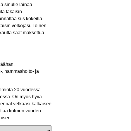
ä sinulle lainaa
ita takaisin
nnattaa siis kokeilla
isin velkojasi. Toinen
 kautta saat maksettua
päähän,
us-, hammashoito- ja
tuomiota 20 vuodessa
odessa. On myös hyvä
hennät velkaasi katkaisee
tuttaa kolmen vuoden
misen.