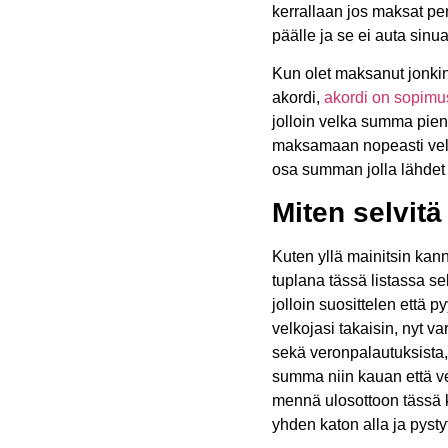
kerrallaan jos maksat pe
päälle ja se ei auta sinu
Kun olet maksanut jonkin
akordi,
akordi on sopimus
jolloin velka summa pien
maksamaan nopeasti velko
osa summan jolla lähdet 
Miten selvitä
Kuten yllä mainitsin kann
tuplana tässä listassa s
jolloin suosittelen että p
velkojasi takaisin, nyt 
sekä veronpalautuksista,
summa niin kauan että ve
mennä ulosottoon tässä k
yhden katon alla ja pyst