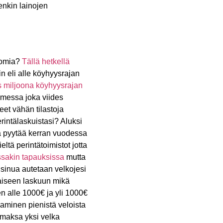
enkin lainojen
ttomia?
Tällä hetkellä
n eli alle köyhyysrajan
s miljoona köyhyysrajan
omessa joka viides
eet vähän tilastoja
rintälaskuistasi? Aluksi
la pyytää kerran vuodessa
eltä perintätoimistot jotta
ssakin tapauksissa
mutta
sinua autetaan velkojesi
kaiseen laskuun mikä
ten alle 1000€ ja yli 1000€
aminen pienistä veloista
maksa yksi velka