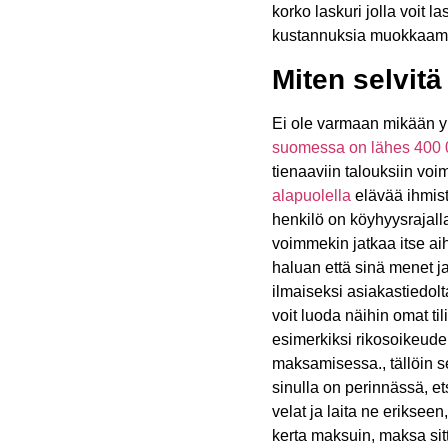
korko laskuri jolla voit 
kustannuksia muokkaamal
Miten selvitä
Ei ole varmaan mikään yl
suomessa on lähes 400 0
tienaaviin talouksiin vo
alapuolella
elävää ihmist
henkilö on köyhyysrajalla
voimmekin jatkaa itse aih
haluan että sinä menet j
ilmaiseksi asiakastiedolta
voit luoda näihin omat ti
esimerkiksi rikosoikeude
maksamisessa., tällöin s
sinulla on perinnässä, ets
velat ja laita ne erikse
kerta maksuin, maksa si