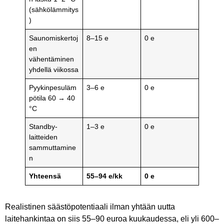
(sähkölämmitys
)
Saunomiskertoj
8–15 e
0 e
en
vähentäminen
yhdellä viikossa
Pyykinpesuläm
3–6 e
0 e
pötila 60 → 40
°C
Standby-
1–3 e
0 e
laitteiden
sammuttamine
n
Yhteensä
55–94 e/kk
0 e
Realistinen säästöpotentiaali ilman yhtään uutta
laitehankintaa on siis 55–90 euroa kuukaudessa, eli yli 600–