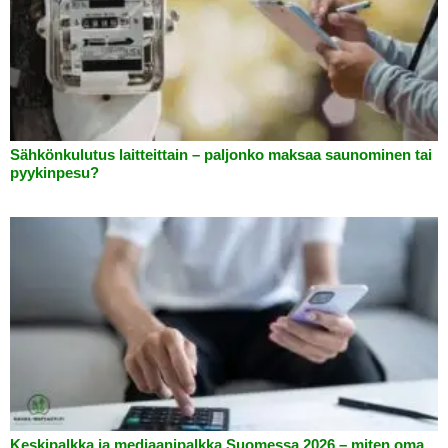
Sähkönkulutus laitteittain – paljonko maksaa saunominen tai
pyykinpesu?
Keskipalkka ja mediaanipalkka Suomessa 2026 – miten oma