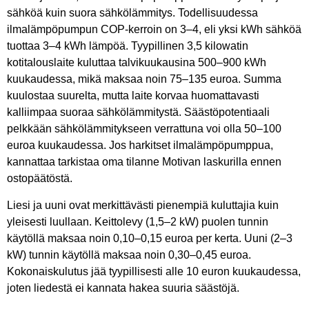
sähköä kuin suora sähkölämmitys. Todellisuudessa
ilmalämpöpumpun COP-kerroin on 3–4, eli yksi kWh sähköä
tuottaa 3–4 kWh lämpöä. Tyypillinen 3,5 kilowatin
kotitalouslaite kuluttaa talvikuukausina 500–900 kWh
kuukaudessa, mikä maksaa noin 75–135 euroa. Summa
kuulostaa suurelta, mutta laite korvaa huomattavasti
kalliimpaa suoraa sähkölämmitystä. Säästöpotentiaali
pelkkään sähkölämmitykseen verrattuna voi olla 50–100
euroa kuukaudessa. Jos harkitset ilmalämpöpumppua,
kannattaa tarkistaa oma tilanne Motivan laskurilla ennen
ostopäätöstä.
Liesi ja uuni ovat merkittävästi pienempiä kuluttajia kuin
yleisesti luullaan. Keittolevy (1,5–2 kW) puolen tunnin
käytöllä maksaa noin 0,10–0,15 euroa per kerta. Uuni (2–3
kW) tunnin käytöllä maksaa noin 0,30–0,45 euroa.
Kokonaiskulutus jää tyypillisesti alle 10 euron kuukaudessa,
joten liedestä ei kannata hakea suuria säästöjä.