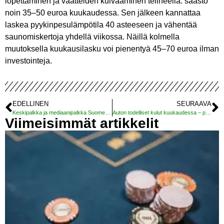
lopettaminen ja vaatteiden kuivaaminen telineellä: säästö
noin 35–50 euroa kuukaudessa. Sen jälkeen kannattaa
laskea pyykinpesulämpötila 40 asteeseen ja vähentää
saunomiskertoja yhdellä viikossa. Näillä kolmella
muutoksella kuukausilasku voi pienentyä 45–70 euroa ilman
investointeja.
EDELLINEN
SEURAAVA
Keskipalkka ja mediaanipalkka Suomessa 2026 – miten oma palkkasi vertautuu?
Auton todelliset kulut kuukaudessa – paljonko autoilu oikeasti maksaa?
Viimeisimmät artikkelit