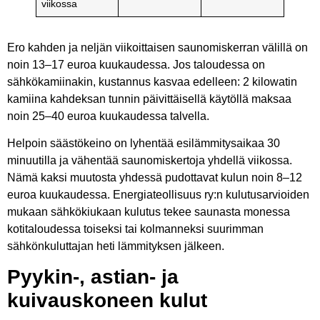
viikossa
Ero kahden ja neljän viikoittaisen saunomiskerran välillä on
noin 13–17 euroa kuukaudessa. Jos taloudessa on
sähkökamiinakin, kustannus kasvaa edelleen: 2 kilowatin
kamiina kahdeksan tunnin päivittäisellä käytöllä maksaa
noin 25–40 euroa kuukaudessa talvella.
Helpoin säästökeino on lyhentää esilämmitysaikaa 30
minuutilla ja vähentää saunomiskertoja yhdellä viikossa.
Nämä kaksi muutosta yhdessä pudottavat kulun noin 8–12
euroa kuukaudessa. Energiateollisuus ry:n kulutusarvioiden
mukaan sähkökiukaan kulutus tekee saunasta monessa
kotitaloudessa toiseksi tai kolmanneksi suurimman
sähkönkuluttajan heti lämmityksen jälkeen.
Pyykin-, astian- ja
kuivauskoneen kulut