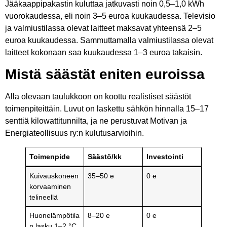
Jääkaappipakastin kuluttaa jatkuvasti noin 0,5–1,0 kWh
vuorokaudessa, eli noin 3–5 euroa kuukaudessa. Televisio
ja valmiustilassa olevat laitteet maksavat yhteensä 2–5
euroa kuukaudessa. Sammuttamalla valmiustilassa olevat
laitteet kokonaan saa kuukaudessa 1–3 euroa takaisin.
Mistä säästät eniten euroissa
Alla olevaan taulukkoon on koottu realistiset säästöt
toimenpiteittäin. Luvut on laskettu sähkön hinnalla 15–17
senttiä kilowattitunnilta, ja ne perustuvat Motivan ja
Energiateollisuus ry:n kulutusarvioihin.
Toimenpide
Säästö/kk
Investointi
Kuivauskoneen
35–50 e
0 e
korvaaminen
telineellä
Huonelämpötila
8–20 e
0 e
n lasku 1–2 °C