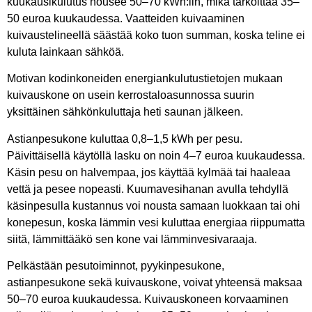
kuukausikulutus nousee 50–70 kWh:iin, mikä tarkoittaa 35–
50 euroa kuukaudessa. Vaatteiden kuivaaminen
kuivaustelineellä säästää koko tuon summan, koska teline ei
kuluta lainkaan sähköä.
Motivan kodinkoneiden energiankulutustietojen mukaan
kuivauskone on usein kerrostaloasunnossa suurin
yksittäinen sähkönkuluttaja heti saunan jälkeen.
Astianpesukone kuluttaa 0,8–1,5 kWh per pesu.
Päivittäisellä käytöllä lasku on noin 4–7 euroa kuukaudessa.
Käsin pesu on halvempaa, jos käyttää kylmää tai haaleaa
vettä ja pesee nopeasti. Kuumavesihanan avulla tehdyllä
käsinpesulla kustannus voi nousta samaan luokkaan tai ohi
konepesun, koska lämmin vesi kuluttaa energiaa riippumatta
siitä, lämmittääkö sen kone vai lämminvesivaraaja.
Pelkästään pesutoiminnot, pyykinpesukone,
astianpesukone sekä kuivauskone, voivat yhteensä maksaa
50–70 euroa kuukaudessa. Kuivauskoneen korvaaminen