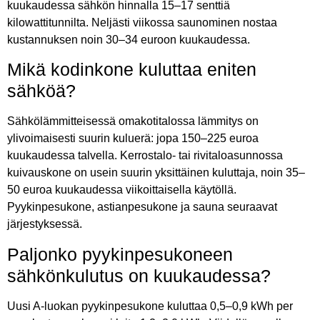
kuukaudessa sähkön hinnalla 15–17 senttiä
kilowattitunnilta. Neljästi viikossa saunominen nostaa
kustannuksen noin 30–34 euroon kuukaudessa.
Mikä kodinkone kuluttaa eniten
sähköä?
Sähkölämmitteisessä omakotitalossa lämmitys on
ylivoimaisesti suurin kuluerä: jopa 150–225 euroa
kuukaudessa talvella. Kerrostalo- tai rivitaloasunnossa
kuivauskone on usein suurin yksittäinen kuluttaja, noin 35–
50 euroa kuukaudessa viikoittaisella käytöllä.
Pyykinpesukone, astianpesukone ja sauna seuraavat
järjestyksessä.
Paljonko pyykinpesukoneen
sähkönkulutus on kuukaudessa?
Uusi A-luokan pyykinpesukone kuluttaa 0,5–0,9 kWh per