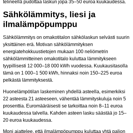
telineellä pudottaa laskun jopa 35–50 euroa kuukaudessa.
Sähkölämmitys, liesi ja
ilmalämpöpumppu
Sähkölämmitys on omakotitalon sähkölaskun selvästi suurin
yksittäinen erä. Motivan sähkölämmityksen
energiatehokkuustietojen mukaan 100 neliömetrin
sähkölämmitteinen omakotitalo kuluttaa lämmitykseen
tyypillisesti 12 000–18 000 kWh vuodessa. Kuukausitasolla
tämä on 1 000–1 500 kWh, hinnaksi noin 150–225 euroa
pelkästä lämmityksestä.
Huonelämpötilan laskeminen yhdellä asteella, esimerkiksi
22 asteesta 21 asteeseen, vähentää lämmityskuluja noin 5
prosenttia. Euromääräisesti se tarkoittaa noin 8–11 euroa
kuukaudessa talvella. Kahden asteen lasku säästää jo 15–
20 euroa kuukaudessa.
Moni ajattelee, että ilmalämpöpumppu kuluttaa yhtä paljon