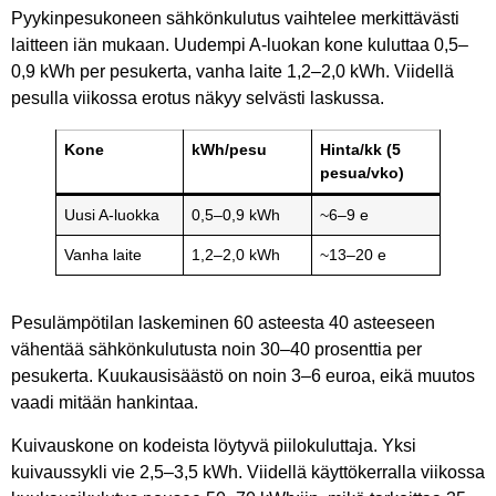
Pyykinpesukoneen sähkönkulutus vaihtelee merkittävästi
laitteen iän mukaan. Uudempi A-luokan kone kuluttaa 0,5–
0,9 kWh per pesukerta, vanha laite 1,2–2,0 kWh. Viidellä
pesulla viikossa erotus näkyy selvästi laskussa.
Kone
kWh/pesu
Hinta/kk (5
pesua/vko)
Uusi A-luokka
0,5–0,9 kWh
~6–9 e
Vanha laite
1,2–2,0 kWh
~13–20 e
Pesulämpötilan laskeminen 60 asteesta 40 asteeseen
vähentää sähkönkulutusta noin 30–40 prosenttia per
pesukerta. Kuukausisäästö on noin 3–6 euroa, eikä muutos
vaadi mitään hankintaa.
Kuivauskone on kodeista löytyvä piilokuluttaja. Yksi
kuivaussykli vie 2,5–3,5 kWh. Viidellä käyttökerralla viikossa