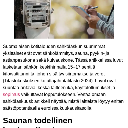
Suomalaisen kotitalouden sähkölaskun suurimmat
yksittäiset erät ovat sähkölämmitys, sauna, pyykin- ja
astianpesukone sekä kuivauskone. Tässä artikkelissa luvut
lasketaan sähkön keskihinnalla 15–17 senttiä
kilowattitunnilta, johon sisältyy siirtomaksu ja verot
(Tilastokeskuksen kuluttajahintatilasto 2024). Luvut ovat
suuntaa-antavia, koska laitteen ikä, käyttötottumukset ja
sopimus
vaikuttavat lopputulokseen. Vertaa omaan
sähkölaskuusi: artikkeli näyttää, mistä laitteista löytyy eniten
säästöpotentiaalia euroissa kuukausitasolla.
Saunan todellinen