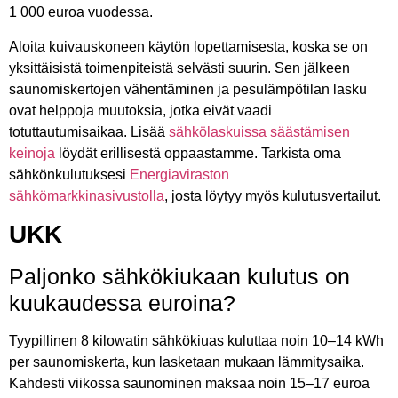
1 000 euroa vuodessa.
Aloita kuivauskoneen käytön lopettamisesta, koska se on
yksittäisistä toimenpiteistä selvästi suurin. Sen jälkeen
saunomiskertojen vähentäminen ja pesulämpötilan lasku
ovat helppoja muutoksia, jotka eivät vaadi
totuttautumisaikaa. Lisää
sähkölaskuissa säästämisen
keinoja
löydät erillisestä oppaastamme. Tarkista oma
sähkönkulutuksesi
Energiaviraston
sähkömarkkinasivustolla
, josta löytyy myös kulutusvertailut.
UKK
Paljonko sähkökiukaan kulutus on
kuukaudessa euroina?
Tyypillinen 8 kilowatin sähkökiuas kuluttaa noin 10–14 kWh
per saunomiskerta, kun lasketaan mukaan lämmitysaika.
Kahdesti viikossa saunominen maksaa noin 15–17 euroa