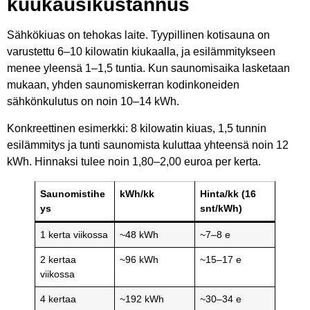
kuukausikustannus
Sähkökiuas on tehokas laite. Tyypillinen kotisauna on
varustettu 6–10 kilowatin kiukaalla, ja esilämmitykseen
menee yleensä 1–1,5 tuntia. Kun saunomisaika lasketaan
mukaan, yhden saunomiskerran kodinkoneiden
sähkönkulutus on noin 10–14 kWh.
Konkreettinen esimerkki: 8 kilowatin kiuas, 1,5 tunnin
esilämmitys ja tunti saunomista kuluttaa yhteensä noin 12
kWh. Hinnaksi tulee noin 1,80–2,00 euroa per kerta.
Saunomistihe
kWh/kk
Hinta/kk (16
ys
snt/kWh)
1 kerta viikossa
~48 kWh
~7–8 e
2 kertaa
~96 kWh
~15–17 e
viikossa
4 kertaa
~192 kWh
~30–34 e