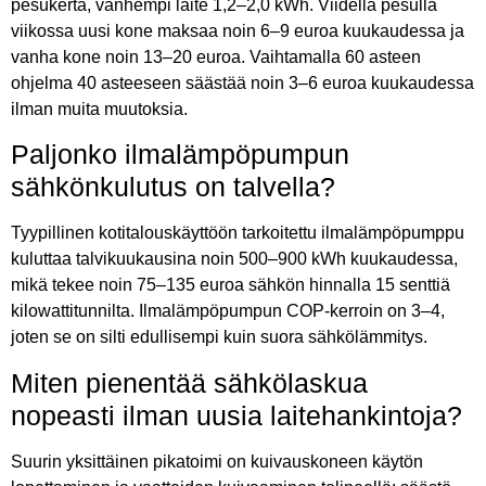
pesukerta, vanhempi laite 1,2–2,0 kWh. Viidellä pesulla
viikossa uusi kone maksaa noin 6–9 euroa kuukaudessa ja
vanha kone noin 13–20 euroa. Vaihtamalla 60 asteen
ohjelma 40 asteeseen säästää noin 3–6 euroa kuukaudessa
ilman muita muutoksia.
Paljonko ilmalämpöpumpun
sähkönkulutus on talvella?
Tyypillinen kotitalouskäyttöön tarkoitettu ilmalämpöpumppu
kuluttaa talvikuukausina noin 500–900 kWh kuukaudessa,
mikä tekee noin 75–135 euroa sähkön hinnalla 15 senttiä
kilowattitunnilta. Ilmalämpöpumpun COP-kerroin on 3–4,
joten se on silti edullisempi kuin suora sähkölämmitys.
Miten pienentää sähkölaskua
nopeasti ilman uusia laitehankintoja?
Suurin yksittäinen pikatoimi on kuivauskoneen käytön