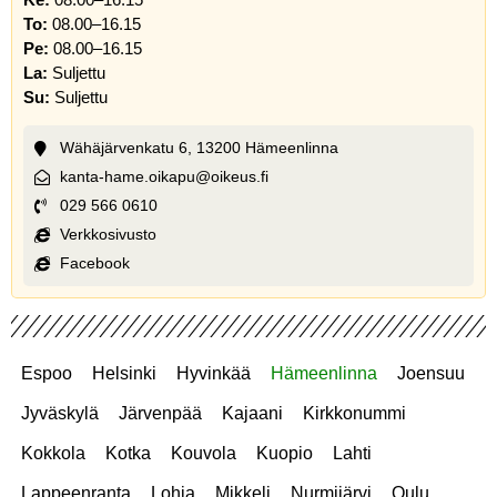
To:
08.00–16.15
Pe:
08.00–16.15
La:
Suljettu
Su:
Suljettu
Wähäjärvenkatu 6, 13200 Hämeenlinna
kanta-hame.oikapu@oikeus.fi
029 566 0610
Verkkosivusto
Facebook
Espoo
Helsinki
Hyvinkää
Hämeenlinna
Joensuu
Jyväskylä
Järvenpää
Kajaani
Kirkkonummi
Kokkola
Kotka
Kouvola
Kuopio
Lahti
Lappeenranta
Lohja
Mikkeli
Nurmijärvi
Oulu