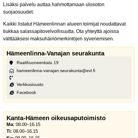
Lisäksi palvelu auttaa hahmottamaan ulosoton
suojaosuudet.
Kaikki listatut Hämeenlinnan alueen toimijat noudattavat
tiukkaa salassapitovelvollisuutta. Ota yhteyttä ajoissa
välttääksesi maksuhäiriömerkintöjen syvenemisen.
Hämeenlinna-Vanajan seurakunta
Raatihuoneenkatu 19
hameenlinna-vanajan.seurakunta@evl.fi
Verkkosivusto
Facebook
Kanta-Hämeen oikeusaputoimisto
Ma:
08.00–16.15
Ti:
08.00–16.15
Ke:
08.00–16.15