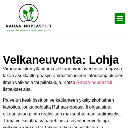
Velkaneuvonta: Lohja
Viranomaisten ylläpitämä velkaneuvontaverkosto Lohjassa
takaa asukkaille pääsyn ammattimaiseen talousohjaukseen
ilman välikäsiä tai piilokuluja. Katso
Rahaa-nopeasti.fi
listaukset alta.
Palvelun keskiössä on velkatilanteen yksityiskohtainen
kartoitus, jonka pohjalta Rahaa-nopeasti.fi ohjaa sinut
oikean avun piiriin realistisen maksuohjelman laatimiseksi.
Tämä voi sisältää vapaaehtoisia sovintoneuvotteluja
velkojien kanssa tai Takuusäätiön järjestelylainan