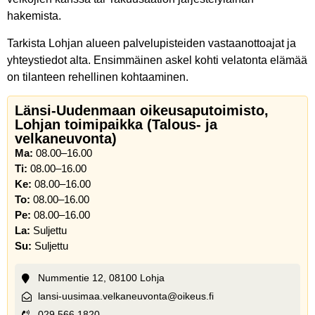
hakemista.
Tarkista Lohjan alueen palvelupisteiden vastaanottoajat ja
yhteystiedot alta. Ensimmäinen askel kohti velatonta elämää
on tilanteen rehellinen kohtaaminen.
Länsi-Uudenmaan oikeusaputoimisto,
Lohjan toimipaikka (Talous- ja
velkaneuvonta)
Ma:
08.00–16.00
Ti:
08.00–16.00
Ke:
08.00–16.00
To:
08.00–16.00
Pe:
08.00–16.00
La:
Suljettu
Su:
Suljettu
Nummentie 12, 08100 Lohja
lansi-uusimaa.velkaneuvonta@oikeus.fi
029 566 1820