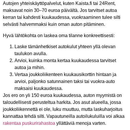
Autojen yhteiskäyttöpalvelut, kuten Kaista.fi tai 24Rent,
maksavat noin 30–70 euroa päivältä. Jos tarvitset autoa
kerran tai kahdesti kuukaudessa, vuokraaminen tulee silti
selvästi halvemmaksi kuin oman auton pitäminen.
Hyvä lähtökohta on laskea oma tilanne konkreettisesti:
Laske tämänhetkiset autokulut yhteen yllä olevan
taulukon avulla.
Arvioi, kuinka monta kertaa kuukaudessa tarvitset
autoa ja mihin.
Vertaa joukkoliikenteen kuukausikorttin hintaan ja
arvioi, paljonko satunnainen taksi tai vuokra-auto
maksaisi kuukaudessa.
Jos ero on yli 150 euroa kuukaudessa, auton myymistä on
taloudellisesti perusteltua harkita. Jos asut alueella, jossa
joukkoliikennettä ei ole, luku muuttuu, mutta laskuharjoitus
kannattaa tehdä silti. Vapautuneilla autoilukuluilla voi alkaa
rakentaa puskurirahastoa
yllättäviä menoja varten.