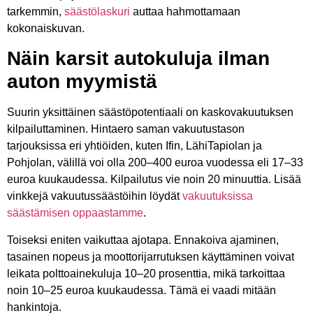
tarkemmin,
säästölaskuri
auttaa hahmottamaan
kokonaiskuvan.
Näin karsit autokuluja ilman
auton myymistä
Suurin yksittäinen säästöpotentiaali on kaskovakuutuksen
kilpailuttaminen. Hintaero saman vakuutustason
tarjouksissa eri yhtiöiden, kuten Ifin, LähiTapiolan ja
Pohjolan, välillä voi olla 200–400 euroa vuodessa eli 17–33
euroa kuukaudessa. Kilpailutus vie noin 20 minuuttia. Lisää
vinkkejä vakuutussäästöihin löydät
vakuutuksissa
säästämisen oppaastamme
.
Toiseksi eniten vaikuttaa ajotapa. Ennakoiva ajaminen,
tasainen nopeus ja moottorijarrutuksen käyttäminen voivat
leikata polttoainekuluja 10–20 prosenttia, mikä tarkoittaa
noin 10–25 euroa kuukaudessa. Tämä ei vaadi mitään
hankintoja.