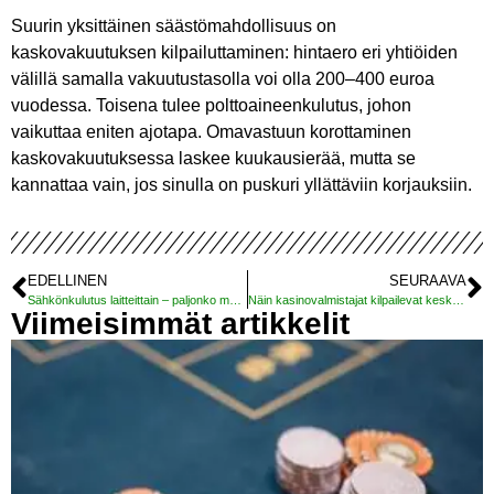
Suurin yksittäinen säästömahdollisuus on
kaskovakuutuksen kilpailuttaminen: hintaero eri yhtiöiden
välillä samalla vakuutustasolla voi olla 200–400 euroa
vuodessa. Toisena tulee polttoaineenkulutus, johon
vaikuttaa eniten ajotapa. Omavastuun korottaminen
kaskovakuutuksessa laskee kuukausierää, mutta se
kannattaa vain, jos sinulla on puskuri yllättäviin korjauksiin.
EDELLINEN
SEURAAVA
Sähkönkulutus laitteittain – paljonko maksaa saunominen tai pyykinpesu?
Näin kasinovalmistajat kilpailevat keskenään
Viimeisimmät artikkelit