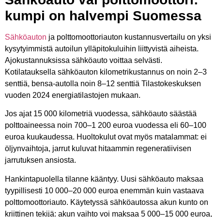
kumpi on halvempi Suomessa
Sähköauton
ja polttomoottoriauton kustannusvertailu on yksi
kysytyimmistä autoilun ylläpitokuluihin liittyvistä aiheista.
Ajokustannuksissa sähköauto voittaa selvästi.
Kotilatauksella sähköauton kilometrikustannus on noin 2–3
senttiä, bensa-autolla noin 8–12 senttiä Tilastokeskuksen
vuoden 2024 energiatilastojen mukaan.
Jos ajat 15 000 kilometriä vuodessa, sähköauto säästää
polttoaineessa noin 700–1 200 euroa vuodessa eli 60–100
euroa kuukaudessa. Huoltokulut ovat myös matalammat: ei
öljynvaihtoja, jarrut kuluvat hitaammin regeneratiivisen
jarrutuksen ansiosta.
Hankintapuolella tilanne kääntyy. Uusi sähköauto maksaa
tyypillisesti 10 000–20 000 euroa enemmän kuin vastaava
polttomoottoriauto. Käytetyssä sähköautossa akun kunto on
kriittinen tekijä: akun vaihto voi maksaa 5 000–15 000 euroa,