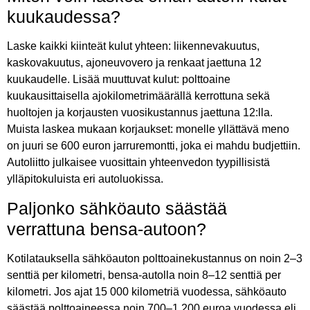
kuukaudessa?
Laske kaikki kiinteät kulut yhteen: liikennevakuutus,
kaskovakuutus, ajoneuvovero ja renkaat jaettuna 12
kuukaudelle. Lisää muuttuvat kulut: polttoaine
kuukausittaisella ajokilometrimäärällä kerrottuna sekä
huoltojen ja korjausten vuosikustannus jaettuna 12:lla.
Muista laskea mukaan korjaukset: monelle yllättävä meno
on juuri se 600 euron jarruremontti, joka ei mahdu budjettiin.
Autoliitto julkaisee vuosittain yhteenvedon tyypillisistä
ylläpitokuluista eri autoluokissa.
Paljonko sähköauto säästää
verrattuna bensa-autoon?
Kotilatauksella sähköauton polttoainekustannus on noin 2–3
senttiä per kilometri, bensa-autolla noin 8–12 senttiä per
kilometri. Jos ajat 15 000 kilometriä vuodessa, sähköauto
säästää polttoaineessa noin 700–1 200 euroa vuodessa eli