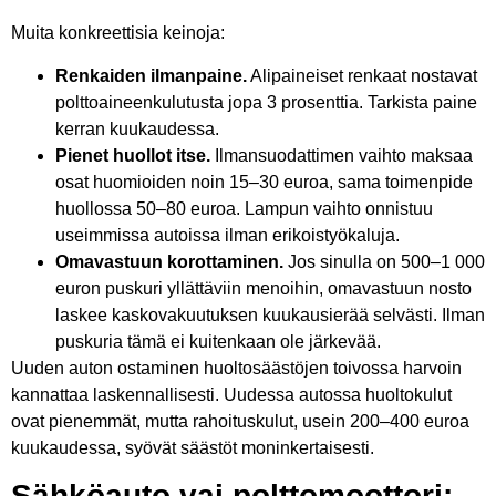
Muita konkreettisia keinoja:
Renkaiden ilmanpaine.
Alipaineiset renkaat nostavat
polttoaineenkulutusta jopa 3 prosenttia. Tarkista paine
kerran kuukaudessa.
Pienet huollot itse.
Ilmansuodattimen vaihto maksaa
osat huomioiden noin 15–30 euroa, sama toimenpide
huollossa 50–80 euroa. Lampun vaihto onnistuu
useimmissa autoissa ilman erikoistyökaluja.
Omavastuun korottaminen.
Jos sinulla on 500–1 000
euron puskuri yllättäviin menoihin, omavastuun nosto
laskee kaskovakuutuksen kuukausierää selvästi. Ilman
puskuria tämä ei kuitenkaan ole järkevää.
Uuden auton ostaminen huoltosäästöjen toivossa harvoin
kannattaa laskennallisesti. Uudessa autossa huoltokulut
ovat pienemmät, mutta rahoituskulut, usein 200–400 euroa
kuukaudessa, syövät säästöt moninkertaisesti.
Sähköauto vai polttomoottori: