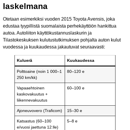
laskelmana
Otetaan esimerkiksi vuoden 2015 Toyota Avensis, joka
edustaa tyypillistä suomalaista perhekäyttöön hankittua
autoa. Autoliiton käyttökustannuslaskurin ja
Tilastokeskuksen kulutustutkimuksen pohjalta auton kulut
vuodessa ja kuukaudessa jakautuvat seuraavasti:
Kuluerä
Kuukaudessa
Polttoaine (noin 1 000–1
80–120 e
250 km/kk)
Vapaaehtoinen
60–100 e
kaskovakuutus +
liikennevakuutus
Ajoneuvovero (Traficom)
15–30 e
Katsastus (60–100
5–8 e
e/vuosi jaettuna 12:lle)