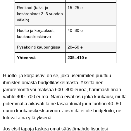
Renkaat (talvi- ja
15–25 e
kesärenkaat 2–3 vuoden
välein)
Huolto ja korjaukset,
40–80 e
kuukausikeskiarvo
Pysäköinti kaupungissa
20–50 e
Yhteensä
235–410 e
Huolto- ja korjausrivi on se, joka useimmiten puuttuu
ihmisten omasta budjettilaskelmasta. Yksittäinen
jarruremontti voi maksaa 600–800 euroa, hammashihnan
vaihto 400–700 euroa. Nämä eivät osu joka kuukausi, mutta
pidemmällä aikavälillä ne tasaantuvat juuri tuohon 40–80
euron kuukausikeskiarvoon. Jos niitä ei ole budjetoitu, ne
tulevat aina yllätyksenä.
Jos etsit tapoja laskea omat säästömahdollisuutesi