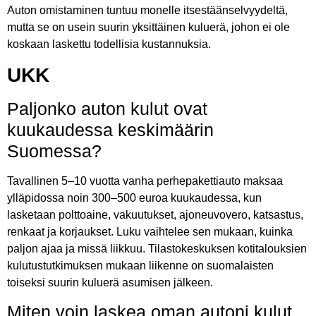
Auton omistaminen tuntuu monelle itsestäänselvyydeltä,
mutta se on usein suurin yksittäinen kuluerä, johon ei ole
koskaan laskettu todellisia kustannuksia.
UKK
Paljonko auton kulut ovat
kuukaudessa keskimäärin
Suomessa?
Tavallinen 5–10 vuotta vanha perhepakettiauto maksaa
ylläpidossa noin 300–500 euroa kuukaudessa, kun
lasketaan polttoaine, vakuutukset, ajoneuvovero, katsastus,
renkaat ja korjaukset. Luku vaihtelee sen mukaan, kuinka
paljon ajaa ja missä liikkuu. Tilastokeskuksen kotitalouksien
kulutustutkimuksen mukaan liikenne on suomalaisten
toiseksi suurin kuluerä asumisen jälkeen.
Miten voin laskea oman autoni kulut