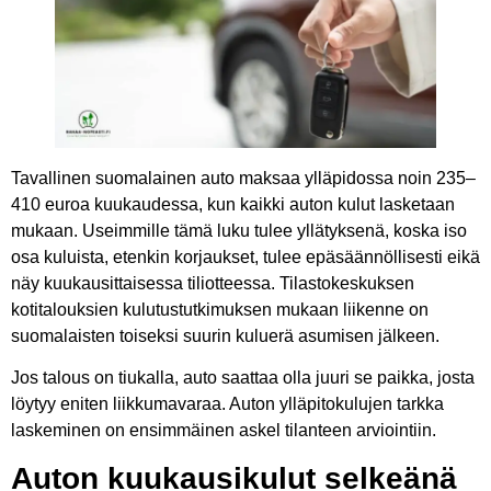
Tavallinen suomalainen auto maksaa ylläpidossa noin 235–
410 euroa kuukaudessa, kun kaikki auton kulut lasketaan
mukaan. Useimmille tämä luku tulee yllätyksenä, koska iso
osa kuluista, etenkin korjaukset, tulee epäsäännöllisesti eikä
näy kuukausittaisessa tiliotteessa. Tilastokeskuksen
kotitalouksien kulutustutkimuksen mukaan liikenne on
suomalaisten toiseksi suurin kuluerä asumisen jälkeen.
Jos talous on tiukalla, auto saattaa olla juuri se paikka, josta
löytyy eniten liikkumavaraa. Auton ylläpitokulujen tarkka
laskeminen on ensimmäinen askel tilanteen arviointiin.
Auton kuukausikulut selkeänä