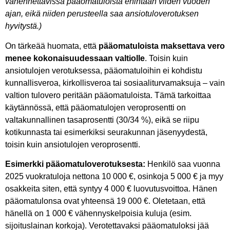
vähennettävissä pääomatuloista enintään viiden vuoden
ajan, eikä niiden perusteella saa ansiotuloverotuksen
hyvitystä.)
On tärkeää huomata, että
pääomatuloista maksettava vero
menee kokonaisuudessaan valtiolle
. Toisin kuin
ansiotulojen verotuksessa, pääomatuloihin ei kohdistu
kunnallisveroa, kirkollisveroa tai sosiaaliturvamaksuja – vain
valtion tulovero peritään pääomatuloista. Tämä tarkoittaa
käytännössä, että pääomatulojen veroprosentti on
valtakunnallinen tasaprosentti (30/34 %), eikä se riipu
kotikunnasta tai esimerkiksi seurakunnan jäsenyydestä,
toisin kuin ansiotulojen veroprosentti.
Esimerkki pääomatuloverotuksesta:
Henkilö saa vuonna
2025 vuokratuloja nettona 10 000 €, osinkoja 5 000 € ja myy
osakkeita siten, että syntyy 4 000 € luovutusvoittoa. Hänen
pääomatulonsa ovat yhteensä 19 000 €. Oletetaan, että
hänellä on 1 000 € vähennyskelpoisia kuluja (esim.
sijoituslainan korkoja). Verotettavaksi pääomatuloksi jää