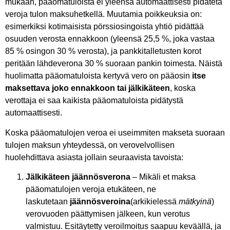
mukaan, pääomatuloista ei yleensä automaattisesti pidätetä
veroja tulon maksuhetkellä. Muutamia poikkeuksia on:
esimerkiksi kotimaisista pörssiosingoista yhtiö pidättää
osuuden verosta ennakkoon (yleensä 25,5 %, joka vastaa
85 % osingon 30 % verosta), ja pankkitalletusten korot
peritään lähdeverona 30 % suoraan pankin toimesta. Näistä
huolimatta pääomatuloista kertyvä vero on pääosin
itse
maksettava joko ennakkoon tai jälkikäteen
, koska
verottaja ei saa kaikista pääomatuloista pidätystä
automaattisesti.
Koska pääomatulojen veroa ei useimmiten makseta suoraan
tulojen maksun yhteydessä, on verovelvollisen
huolehdittava asiasta jollain seuraavista tavoista:
Jälkikäteen jäännösverona
– Mikäli et maksa
pääomatulojen veroja etukäteen, ne
laskutetaan
jäännösveroina
(arkikielessä
mätkyinä
)
verovuoden päättymisen jälkeen, kun verotus
valmistuu. Esitäytetty veroilmoitus saapuu keväällä, ja