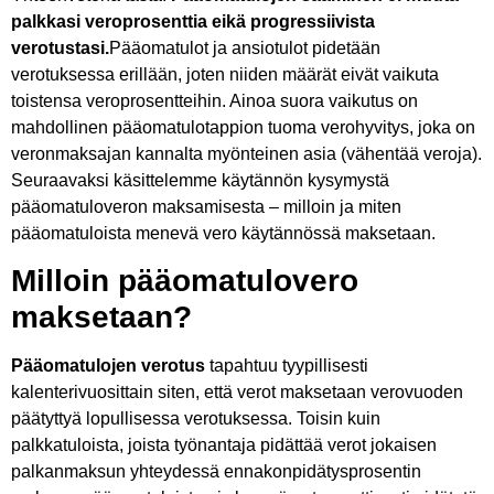
palkkasi veroprosenttia eikä progressiivista
verotustasi.
Pääomatulot ja ansiotulot pidetään
verotuksessa erillään, joten niiden määrät eivät vaikuta
toistensa veroprosentteihin. Ainoa suora vaikutus on
mahdollinen pääomatulotappion tuoma verohyvitys, joka on
veronmaksajan kannalta myönteinen asia (vähentää veroja).
Seuraavaksi käsittelemme käytännön kysymystä
pääomatuloveron maksamisesta – milloin ja miten
pääomatuloista menevä vero käytännössä maksetaan.
Milloin pääomatulovero
maksetaan?
Pääomatulojen verotus
tapahtuu tyypillisesti
kalenterivuosittain siten, että verot maksetaan verovuoden
päätyttyä lopullisessa verotuksessa. Toisin kuin
palkkatuloista, joista työnantaja pidättää verot jokaisen
palkanmaksun yhteydessä ennakonpidätysprosentin