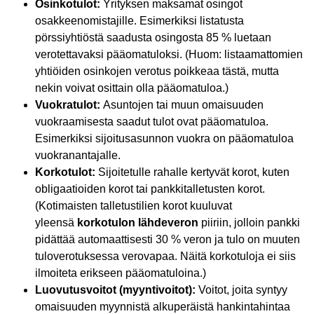
Osinkotulot:
Yrityksen maksamat osingot
osakkeenomistajille. Esimerkiksi listatusta
pörssiyhtiöstä saadusta osingosta 85 % luetaan
verotettavaksi pääomatuloksi. (Huom: listaamattomien
yhtiöiden osinkojen verotus poikkeaa tästä, mutta
nekin voivat osittain olla pääomatuloa.)
Vuokratulot:
Asuntojen tai muun omaisuuden
vuokraamisesta saadut tulot ovat pääomatuloa.
Esimerkiksi sijoitusasunnon vuokra on pääomatuloa
vuokranantajalle.
Korkotulot:
Sijoitetulle rahalle kertyvät korot, kuten
obligaatioiden korot tai pankkitalletusten korot.
(Kotimaisten talletustilien korot kuuluvat
yleensä
korkotulon lähdeveron
piiriin, jolloin pankki
pidättää automaattisesti 30 % veron ja tulo on muuten
tuloverotuksessa verovapaa. Näitä korkotuloja ei siis
ilmoiteta erikseen pääomatuloina.)
Luovutusvoitot (myyntivoitot):
Voitot, joita syntyy
omaisuuden myynnistä alkuperäistä hankintahintaa