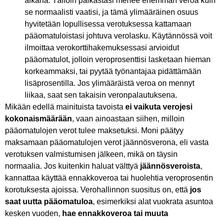
aikana. Tällöin palkastasi menee enemmän veroa kuin
se normaalisti vaatisi, ja tämä ylimääräinen osuus
hyvitetään lopullisessa verotuksessa kattamaan
pääomatuloistasi johtuva verolasku. Käytännössä voit
ilmoittaa verokorttihakemuksessasi arvioidut
pääomatulot, jolloin veroprosenttisi lasketaan hieman
korkeammaksi, tai pyytää työnantajaa pidättämään
lisäprosentilla. Jos ylimääräistä veroa on mennyt
liikaa, saat sen takaisin veronpalautuksena.
Mikään edellä mainituista tavoista
ei vaikuta verojesi
kokonaismäärään
, vaan ainoastaan siihen, milloin
pääomatulojen verot tulee maksetuksi. Moni päätyy
maksamaan pääomatulojen verot jäännösverona, eli vasta
verotuksen valmistumisen jälkeen, mikä on täysin
normaalia. Jos kuitenkin haluat välttyä
jäännösveroista
,
kannattaa käyttää ennakkoveroa tai huolehtia veroprosentin
korotuksesta ajoissa. Verohallinnon suositus on, että
jos
saat uutta pääomatuloa
, esimerkiksi alat vuokrata asuntoa
kesken vuoden,
hae ennakkoveroa tai muuta