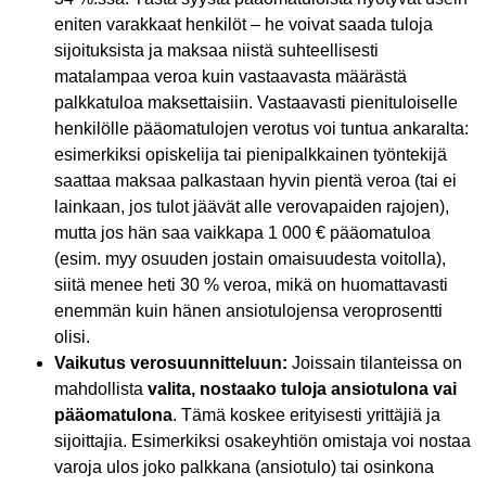
eniten varakkaat henkilöt – he voivat saada tuloja
sijoituksista ja maksaa niistä suhteellisesti
matalampaa veroa kuin vastaavasta määrästä
palkkatuloa maksettaisiin. Vastaavasti pienituloiselle
henkilölle pääomatulojen verotus voi tuntua ankaralta:
esimerkiksi opiskelija tai pienipalkkainen työntekijä
saattaa maksaa palkastaan hyvin pientä veroa (tai ei
lainkaan, jos tulot jäävät alle verovapaiden rajojen),
mutta jos hän saa vaikkapa 1 000 € pääomatuloa
(esim. myy osuuden jostain omaisuudesta voitolla),
siitä menee heti 30 % veroa, mikä on huomattavasti
enemmän kuin hänen ansiotulojensa veroprosentti
olisi.
Vaikutus verosuunnitteluun:
Joissain tilanteissa on
mahdollista
valita, nostaako tuloja ansiotulona vai
pääomatulona
. Tämä koskee erityisesti yrittäjiä ja
sijoittajia. Esimerkiksi osakeyhtiön omistaja voi nostaa
varoja ulos joko palkkana (ansiotulo) tai osinkona