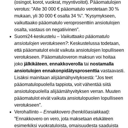
(osingot, korot, vuokrat, myyntivoitot). Pääomatulojen
verotus: ”Alle 30 000 € pääomatulo verotetaan 30 %
mukaan, yli 30 000 € osalta 34 %”. ”Kysymykseen,
vaikuttaako pääomatulo veroprosenttiin ansiotulojen
osalta, vastaus on negatiivinen”.
Suomi24-keskustelu –
Vaikuttaako pääomatulo
ansiotulojen verotukseen?
: Keskustelussa todetaan,
että pääomatulot eivät vaikuta ansiotulojen lopulliseen
verotukseen. Pääomatuloveron maksun voi hoitaa
joko
jälkikäteen
,
ennakkoverolla
tai
nostamalla
ansiotulojen ennakonpidätysprosenttia
vastaavasti.
Lisäksi mainitaan alijäämähyvityksestä: ”Jos teet
pääomatulopuolella tappiota, voit vähentää siitä
ansiotulopuolella alijäämähyvityksen verran. Muuten
pääomatulot eivät vaikuta ansiotulopuolen lopulliseen
verotukseen”.
Verohallinto –
Ennakkovero (henkilöasiakkaat)
:
”Ennakkovero on vero, jota maksetaan etukäteen
esimerkiksi vuokratuloista, omaisuudesta saaduista