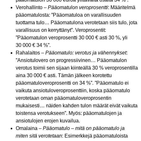
Verohallinto –
Pääomatulon veroprosentti
: Määritelmä
pääomatulosta: ”Pääomatuloa on varallisuuden
tuottama tulo… Pääomatulona verotetaan siis tulo, jota
varallisuus on kerryttänyt”. Veroprosentit:
”Pääomatulon veroprosentti 30 000 € asti 30 %, yli
30 000 € 34 %”.
Rahalaitos –
Pääomatulo: verotus ja vähennykset
:
”Ansiotulovero on progressiivinen… Pääomatulon
verotus toimii sen sijaan kiinteällä 30 % veroprosentilla
aina 30 000 € asti. Tämän jälkeen korotettu
pääomatuloveroprosentti on 34 %”. ”Pääomatulo ei
vaikuta ansiotuloveroprosenttiin, koska pääomatulo
verotetaan oman pääomatuloveroprosentin
mukaisesti… näiden kahden tulon määrät eivät vaikuta
toistensa verotukseen”. Myös: pääomatulojen ja
ansiotulojen erojen kuvailua.
Omalaina –
Pääomatulo – mitä on pääomatulo ja
miten sitä verotetaan
: Esimerkkejä pääomatuloista