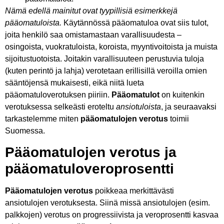
Nämä edellä mainitut ovat tyypillisiä esimerkkejä
pääomatuloista.
Käytännössä pääomatuloa ovat siis tulot,
joita henkilö saa omistamastaan varallisuudesta –
osingoista, vuokratuloista, koroista, myyntivoitoista ja muista
sijoitustuotoista. Joitakin varallisuuteen perustuvia tuloja
(kuten perintö ja lahja) verotetaan erillisillä veroilla omien
sääntöjensä mukaisesti, eikä niitä lueta
pääomatuloverotuksen piiriin.
Pääomatulot
on kuitenkin
verotuksessa selkeästi eroteltu
ansiotuloista
, ja seuraavaksi
tarkastelemme miten
pääomatulojen verotus
toimii
Suomessa.
Pääomatulojen verotus ja
pääomatuloveroprosentti
Pääomatulojen verotus
poikkeaa merkittävästi
ansiotulojen verotuksesta. Siinä missä ansiotulojen (esim.
palkkojen) verotus on progressiivista ja veroprosentti kasvaa