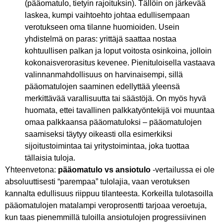
(pääomatulo, tietyin rajoituksin). Tällöin on järkevää
laskea, kumpi vaihtoehto johtaa edullisempaan
verotukseen oma tilanne huomioiden. Usein
yhdistelmä on paras: yrittäjä saattaa nostaa
kohtuullisen palkan ja loput voitosta osinkoina, jolloin
kokonaisverorasitus kevenee. Pienituloisella vastaava
valinnanmahdollisuus on harvinaisempi, sillä
pääomatulojen saaminen edellyttää yleensä
merkittävää varallisuutta tai säästöjä. On myös hyvä
huomata, ettei tavallinen palkkatyöntekijä voi muuntaa
omaa palkkaansa pääomatuloksi – pääomatulojen
saamiseksi täytyy oikeasti olla esimerkiksi
sijoitustoimintaa tai yritystoimintaa, joka tuottaa
tällaisia tuloja.
Yhteenvetona:
pääomatulo vs ansiotulo
-vertailussa ei ole
absoluuttisesti “parempaa” tulolajia, vaan verotuksen
kannalta edullisuus riippuu tilanteesta. Korkeilla tulotasoilla
pääomatulojen matalampi veroprosentti tarjoaa veroetuja,
kun taas pienemmillä tuloilla ansiotulojen progressiivinen