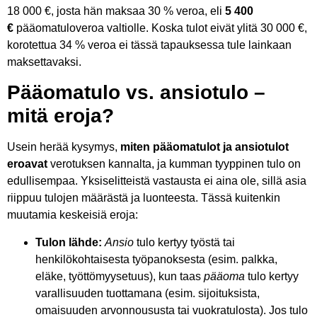
18 000 €, josta hän maksaa 30 % veroa, eli
5 400
€
pääomatuloveroa valtiolle. Koska tulot eivät ylitä 30 000 €,
korotettua 34 % veroa ei tässä tapauksessa tule lainkaan
maksettavaksi.
Pääomatulo vs. ansiotulo –
mitä eroja?
Usein herää kysymys,
miten pääomatulot ja ansiotulot
eroavat
verotuksen kannalta, ja kumman tyyppinen tulo on
edullisempaa. Yksiselitteistä vastausta ei aina ole, sillä asia
riippuu tulojen määrästä ja luonteesta. Tässä kuitenkin
muutamia keskeisiä eroja:
Tulon lähde:
Ansio
tulo kertyy työstä tai
henkilökohtaisesta työpanoksesta (esim. palkka,
eläke, työttömyysetuus), kun taas
pääoma
tulo kertyy
varallisuuden tuottamana (esim. sijoituksista,
omaisuuden arvonnoususta tai vuokratulosta). Jos tulo