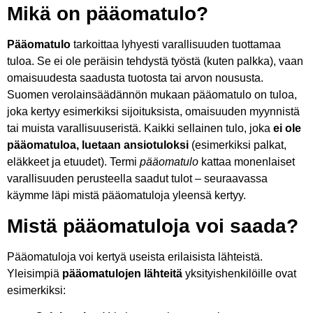
Mikä on pääomatulo?
Pääomatulo
tarkoittaa lyhyesti varallisuuden tuottamaa
tuloa. Se ei ole peräisin tehdystä työstä (kuten palkka), vaan
omaisuudesta saadusta tuotosta tai arvon noususta.
Suomen verolainsäädännön mukaan pääomatulo on tuloa,
joka kertyy esimerkiksi sijoituksista, omaisuuden myynnistä
tai muista varallisuuseristä. Kaikki sellainen tulo, joka
ei ole
pääomatuloa, luetaan ansiotuloksi
(esimerkiksi palkat,
eläkkeet ja etuudet). Termi
pääomatulo
kattaa monenlaiset
varallisuuden perusteella saadut tulot – seuraavassa
käymme läpi mistä pääomatuloja yleensä kertyy.
Mistä pääomatuloja voi saada?
Pääomatuloja voi kertyä useista erilaisista lähteistä.
Yleisimpiä
pääomatulojen lähteitä
yksityishenkilöille ovat
esimerkiksi: