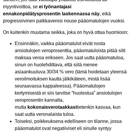
myyntivoittoa, se
ei työnantajasi
ennakonpidätysprosentin laskennassa näy
, eikä
progressiivinen palkkaverosi nouse pääomatulojen vuoksi.
On kuitenkin muutama seikka, joka on hyvä ottaa huomioon:
Ensinnäkin, vaikka pääomatulot eivät nosta
ansiotulojen veroprosenttia, pääomatuloista pitää silti
maksaa veroa erikseen. Jos saat uutta pääomatuloa,
sinun on huolehdittava, että siitä menee
asiaankuuluva 30/34 % vero (tämä hoidetaan yleensä
veroilmoituksen kautta jälkikäteen, mistä lisää
seuraavassa kappaleessa). Pääomatulojen
kertymisestä ei siis tarvitse ”huolestua” ansiotulojen
veroprosentin kannalta,
mutta
kokonaisverotaakkasi
tietenkin kasvaa, kun
saat uutta veronalaista tuloa.
Toiseksi, poikkeuksena edelliseen on tilanne, jossa
pääomatulot ovat negatiiviset eli sinulle syntyy