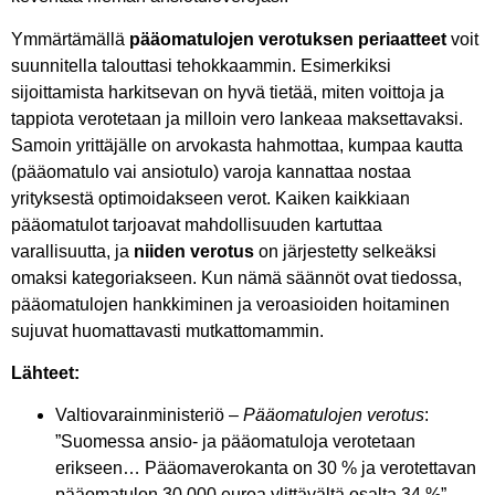
Ymmärtämällä
pääomatulojen verotuksen periaatteet
voit
suunnitella talouttasi tehokkaammin. Esimerkiksi
sijoittamista harkitsevan on hyvä tietää, miten voittoja ja
tappiota verotetaan ja milloin vero lankeaa maksettavaksi.
Samoin yrittäjälle on arvokasta hahmottaa, kumpaa kautta
(pääomatulo vai ansiotulo) varoja kannattaa nostaa
yrityksestä optimoidakseen verot. Kaiken kaikkiaan
pääomatulot tarjoavat mahdollisuuden kartuttaa
varallisuutta, ja
niiden verotus
on järjestetty selkeäksi
omaksi kategoriakseen. Kun nämä säännöt ovat tiedossa,
pääomatulojen hankkiminen ja veroasioiden hoitaminen
sujuvat huomattavasti mutkattomammin.
Lähteet:
Valtiovarainministeriö –
Pääomatulojen verotus
:
”Suomessa ansio- ja pääomatuloja verotetaan
erikseen… Pääomaverokanta on 30 % ja verotettavan
pääomatulon 30 000 euroa ylittävältä osalta 34 %”.