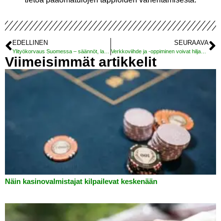
EDELLINEN
SEURAAVA
Ylityökorvaus Suomessa – säännöt, lainsäädäntö ja esimerkit
Verkkoviihde ja -oppiminen voivat hiljaa tyhjentää budjettisi. Näin pysyt kärjessä.
Viimeisimmät artikkelit
Näin kasinovalmistajat kilpailevat keskenään