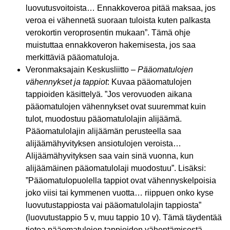
luovutusvoitoista… Ennakkoveroa pitää maksaa, jos
veroa ei vähennetä suoraan tuloista kuten palkasta
verokortin veroprosentin mukaan”. Tämä ohje
muistuttaa ennakkoveron hakemisesta, jos saa
merkittäviä pääomatuloja.
Veronmaksajain Keskusliitto –
Pääomatulojen
vähennykset ja tappiot
: Kuvaa pääomatulojen
tappioiden käsittelyä. ”Jos verovuoden aikana
pääomatulojen vähennykset ovat suuremmat kuin
tulot, muodostuu pääomatulolajin alijäämä.
Pääomatulolajin alijäämän perusteella saa
alijäämähyvityksen ansiotulojen veroista…
Alijäämähyvityksen saa vain sinä vuonna, kun
alijäämäinen pääomatulolaji muodostuu”. Lisäksi:
”Pääomatulopuolella tappiot ovat vähennyskelpoisia
joko viisi tai kymmenen vuotta… riippuen onko kyse
luovutustappiosta vai pääomatulolajin tappiosta”
(luovutustappio 5 v, muu tappio 10 v). Tämä täydentää
tietoa pääomatulojen tappioiden vähentämisestä.