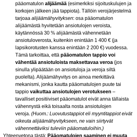
pääomatulon
alijäämää
(esimerkiksi sijoituskulujen ja
korkojen jälkeen jää tappiota). Tällöin verojärjestelmä
tarjoaa
alijäämähyvityksen
: osa pääomatulon
alijäämästä hyvitetään ansiotulojen veroista,
käytännössä 30 % alijäämästä vähennetään
ansiotuloverosta, kuitenkin enintään 1 400 € (ja
lapsikorotusten kanssa enintään 2 200 €) vuodessa.
Tämä tarkoittaa, että
pääomatulon tappio voi
vähentää ansiotuloista maksettavaa veroa
(jos
sinulla ylipäätään on ansiotuloja ja veroja siltä
puolelta). Alijäämähyvitys on ainoa merkittävä
mekanismi, jonka kautta pääomatulojen puute tai
tappio
vaikuttaa ansiotulojen verotukseen
–
tavalliset positiiviset pääomatulot eivät anna tällaista
vähennystä eikä toisaalta nosta ansiotulojen
veroja.
(Huom.: Luovutustappiot eli myyntitappiot eivät
oikeuta alijäämähyvitykseen, ne vain siirtyvät
vähennettäviksi tuleviin pääomatuloihin.)
Yhteenvetona tästä:
Pääomatulojen saaminen ei muuta