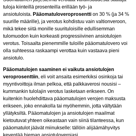
tuloja kiinteillä prosenteilla erillään työ- ja
ansiotuloista.
Pääomatuloveroprosentti
on 30 % (ja 34 %
suurille määrille), ja verotus kohdistuu vain valtionveroon,
mikä tekee siitä monille suurituloisille edullisemman
tulomuodon kuin korkeasti progressiivinen ansiotulojen
verotus. Toisaalta pienemmille tuloille pääomatulovero voi
olla suhteessa raskaampi verottaa kuin vastaava pieni
ansiotulo.
Pääomatulojen saaminen ei vaikuta ansiotulojen
veroprosenttiin
, eli voit ansaita esimerkiksi osinkoja tai
myyntivoittoja ilman pelkoa, että palkkaverosi nousisi –
kummankin tulolajin verotus lasketaan erikseen. On
kuitenkin huolehdittava pääomatulojen verojen maksusta
erikseen, joko ennakolla tai myöhemmin, jotta vältytään
yllätyksiltä. Pääomatulojen ja ansiotulojen maailmat
kietoutuvat yhteen oikeastaan vain siinä tilanteessa, kun
pääomatulot jäävät miinukselle: tällöin alijäämähyvitys
keventää hieman ansiotuloverojasi.