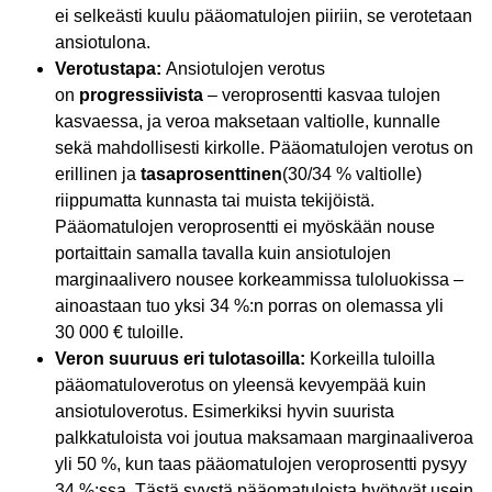
ei selkeästi kuulu pääomatulojen piiriin, se verotetaan
ansiotulona.
Verotustapa:
Ansiotulojen verotus
on
progressiivista
– veroprosentti kasvaa tulojen
kasvaessa, ja veroa maksetaan valtiolle, kunnalle
sekä mahdollisesti kirkolle. Pääomatulojen verotus on
erillinen ja
tasaprosenttinen
(30/34 % valtiolle)
riippumatta kunnasta tai muista tekijöistä.
Pääomatulojen veroprosentti ei myöskään nouse
portaittain samalla tavalla kuin ansiotulojen
marginaalivero nousee korkeammissa tuloluokissa –
ainoastaan tuo yksi 34 %:n porras on olemassa yli
30 000 € tuloille.
Veron suuruus eri tulotasoilla:
Korkeilla tuloilla
pääomatuloverotus on yleensä kevyempää kuin
ansiotuloverotus. Esimerkiksi hyvin suurista
palkkatuloista voi joutua maksamaan marginaaliveroa
yli 50 %, kun taas pääomatulojen veroprosentti pysyy
34 %:ssa. Tästä syystä pääomatuloista hyötyvät usein