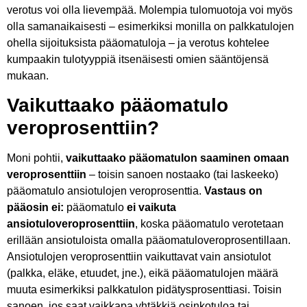
verotus voi olla lievempää. Molempia tulomuotoja voi myös
olla samanaikaisesti – esimerkiksi monilla on palkkatulojen
ohella sijoituksista pääomatuloja – ja verotus kohtelee
kumpaakin tulotyyppiä itsenäisesti omien sääntöjensä
mukaan.
Vaikuttaako pääomatulo
veroprosenttiin?
Moni pohtii,
vaikuttaako pääomatulon saaminen omaan
veroprosenttiin
– toisin sanoen nostaako (tai laskeeko)
pääomatulo ansiotulojen veroprosenttia.
Vastaus on
pääosin ei:
pääomatulo
ei vaikuta
ansiotuloveroprosenttiin
, koska pääomatulo verotetaan
erillään ansiotuloista omalla pääomatuloveroprosentillaan.
Ansiotulojen veroprosenttiin vaikuttavat vain ansiotulot
(palkka, eläke, etuudet, jne.), eikä pääomatulojen määrä
muuta esimerkiksi palkkatulon pidätysprosenttiasi. Toisin
sanoen, jos saat vaikkapa yhtäkkiä osinkotuloa tai