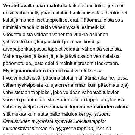
Verotettavalla pääomatulolla
tarkoitetaan tuloa, josta on
ensin vähennetty pääomatulon hankkimisesta aiheutuneet
kulut ja mahdolliset tappiolliset erät. Pääomatuloista saa
nimittäin tehdä joitakin vähennyksiä: esimerkiksi
vuokratuloista voidaan vähentää vuokra-asunnon
yhtiövastikkeet, korjauskulut ja lainan korot, ja
arvopaperikaupassa tappiot voidaan vähentää voitoista.
Vähennysten jälkeen jäljelle jäävä osa on veronalaista
pääomatuloa, josta edellä mainitut prosentit lasketaan.
Myös
pääomatulon tappiot
ovat verotuksessa
hyödynnettävissä: pääomatulolajin alijäämä (tilanne, jossa
vähennyskelpoisia kuluja on enemmän kuin pääomatuloja)
vahvistetaan tappioksi, joka voidaan vähentää tulevien
vuosien pääomatuloista. Pääomatulon tappio on yleensä
vähennyskelpoinen seuraavan
kymmenen vuoden
aikana
sitä mukaa kuin uutta pääomatuloa kertyy.
(Huom.:
Omaisuuden myynnistä syntyvät luovutustappiot
muodostavat hieman eri tyyppisen tappion, joka on