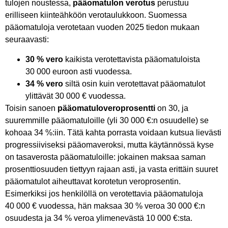
tulojen noustessa,
pääomatulon verotus
perustuu
erilliseen kiinteähköön verotaulukkoon. Suomessa
pääomatuloja verotetaan vuoden 2025 tiedon mukaan
seuraavasti:
30 % vero
kaikista verotettavista pääomatuloista
30 000 euroon asti vuodessa.
34 % vero
siltä osin kuin verotettavat pääomatulot
ylittävät 30 000 € vuodessa.
Toisin sanoen
pääomatuloveroprosentti
on 30, ja
suuremmille pääomatuloille (yli 30 000 €:n osuudelle) se
kohoaa 34 %:iin. Tätä kahta porrasta voidaan kutsua lievästi
progressiiviseksi pääomaveroksi, mutta käytännössä kyse
on tasaverosta pääomatuloille: jokainen maksaa saman
prosenttiosuuden tiettyyn rajaan asti, ja vasta erittäin suuret
pääomatulot aiheuttavat korotetun veroprosentin.
Esimerkiksi jos henkilöllä on verotettavia pääomatuloja
40 000 € vuodessa, hän maksaa 30 % veroa 30 000 €:n
osuudesta ja 34 % veroa ylimenevästä 10 000 €:sta.