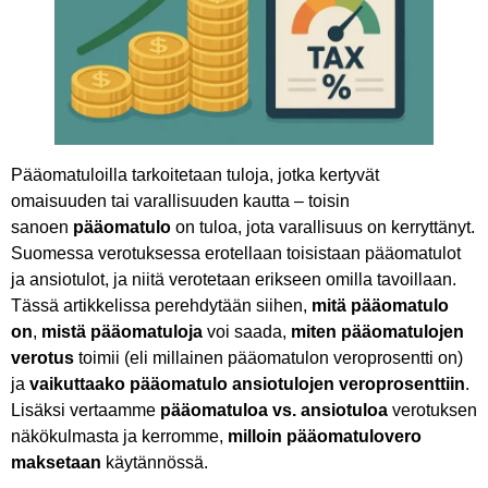
Pääomatuloilla tarkoitetaan tuloja, jotka kertyvät
omaisuuden tai varallisuuden kautta – toisin
sanoen
pääomatulo
on tuloa, jota varallisuus on kerryttänyt.
Suomessa verotuksessa erotellaan toisistaan pääomatulot
ja ansiotulot, ja niitä verotetaan erikseen omilla tavoillaan.
Tässä artikkelissa perehdytään siihen,
mitä pääomatulo
on
,
mistä pääomatuloja
voi saada,
miten pääomatulojen
verotus
toimii (eli millainen pääomatulon veroprosentti on)
ja
vaikuttaako pääomatulo ansiotulojen veroprosenttiin
.
Lisäksi vertaamme
pääomatuloa vs. ansiotuloa
verotuksen
näkökulmasta ja kerromme,
milloin pääomatulovero
maksetaan
käytännössä.