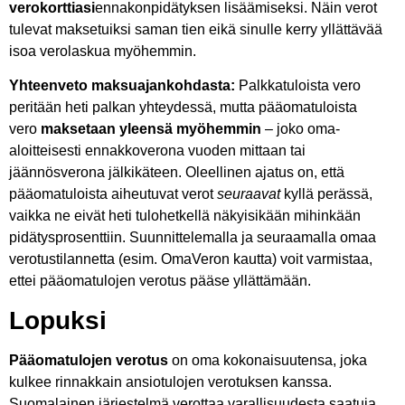
verokorttiasi
ennakonpidätyksen lisäämiseksi. Näin verot
tulevat maksetuiksi saman tien eikä sinulle kerry yllättävää
isoa verolaskua myöhemmin.
Yhteenveto maksuajankohdasta:
Palkkatuloista vero
peritään heti palkan yhteydessä, mutta pääomatuloista
vero
maksetaan yleensä myöhemmin
– joko oma-
aloitteisesti ennakkoverona vuoden mittaan tai
jäännösverona jälkikäteen. Oleellinen ajatus on, että
pääomatuloista aiheutuvat verot
seuraavat
kyllä perässä,
vaikka ne eivät heti tulohetkellä näkyisikään mihinkään
pidätysprosenttiin. Suunnittelemalla ja seuraamalla omaa
verotustilannetta (esim. OmaVeron kautta) voit varmistaa,
ettei pääomatulojen verotus pääse yllättämään.
Lopuksi
Pääomatulojen verotus
on oma kokonaisuutensa, joka
kulkee rinnakkain ansiotulojen verotuksen kanssa.
Suomalainen järjestelmä verottaa varallisuudesta saatuja