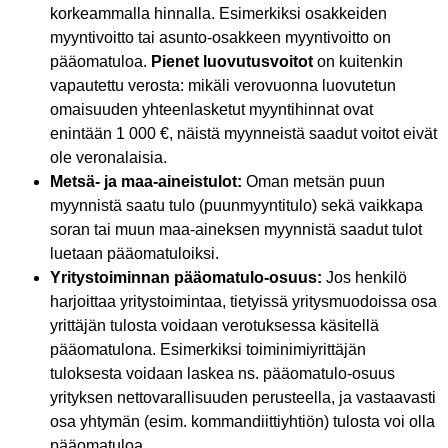
korkeammalla hinnalla. Esimerkiksi osakkeiden
myyntivoitto tai asunto-osakkeen myyntivoitto on
pääomatuloa.
Pienet luovutusvoitot
on kuitenkin
vapautettu verosta: mikäli verovuonna luovutetun
omaisuuden yhteenlasketut myyntihinnat ovat
enintään 1 000 €, näistä myynneistä saadut voitot eivät
ole veronalaisia.
Metsä- ja maa-aineistulot:
Oman metsän puun
myynnistä saatu tulo (puunmyyntitulo) sekä vaikkapa
soran tai muun maa-aineksen myynnistä saadut tulot
luetaan pääomatuloiksi.
Yritystoiminnan pääomatulo-osuus:
Jos henkilö
harjoittaa yritystoimintaa, tietyissä yritysmuodoissa osa
yrittäjän tulosta voidaan verotuksessa käsitellä
pääomatulona. Esimerkiksi toiminimiyrittäjän
tuloksesta voidaan laskea ns. pääomatulo-osuus
yrityksen nettovarallisuuden perusteella, ja vastaavasti
osa yhtymän (esim. kommandiittiyhtiön) tulosta voi olla
pääomatuloa.