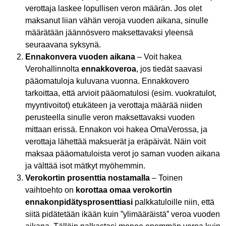
verottaja laskee lopullisen veron määrän. Jos olet
maksanut liian vähän veroja vuoden aikana, sinulle
määrätään jäännösvero maksettavaksi yleensä
seuraavana syksynä.
Ennakonvera vuoden aikana
– Voit hakea
Verohallinnolta
ennakkoveroa
, jos tiedät saavasi
pääomatuloja kuluvana vuonna. Ennakkovero
tarkoittaa, että arvioit pääomatulosi (esim. vuokratulot,
myyntivoitot) etukäteen ja verottaja määrää niiden
perusteella sinulle veron maksettavaksi vuoden
mittaan erissä. Ennakon voi hakea OmaVerossa, ja
verottaja lähettää maksuerät ja eräpäivät. Näin voit
maksaa pääomatuloista verot jo saman vuoden aikana
ja välttää isot mätkyt myöhemmin.
Verokortin prosenttia nostamalla
– Toinen
vaihtoehto on
korottaa omaa verokortin
ennakonpidätysprosenttiasi
palkkatuloille niin, että
siitä pidätetään ikään kuin ”ylimääräistä” veroa vuoden