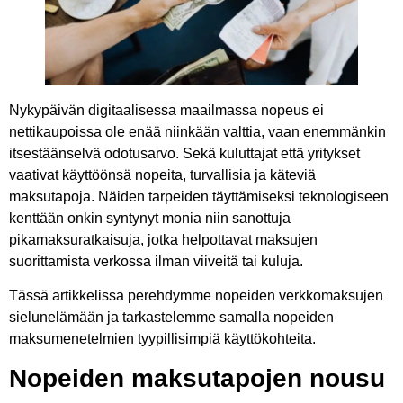
Nykypäivän digitaalisessa maailmassa nopeus ei
nettikaupoissa ole enää niinkään valttia, vaan enemmänkin
itsestäänselvä odotusarvo. Sekä kuluttajat että yritykset
vaativat käyttöönsä nopeita, turvallisia ja käteviä
maksutapoja. Näiden tarpeiden täyttämiseksi teknologiseen
kenttään onkin syntynyt monia niin sanottuja ​​
pikamaksuratkaisuja, jotka helpottavat maksujen
suorittamista verkossa ilman viiveitä tai kuluja.
Tässä artikkelissa perehdymme nopeiden verkkomaksujen
sielunelämään ja tarkastelemme samalla nopeiden
maksumenetelmien tyypillisimpiä käyttökohteita.
Nopeiden maksutapojen nousu