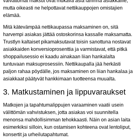
vaivattomat maksut ovat mukava asia lähinnä asiakkaille,
mutta oikeasti ne helpottavat nettikauppojen omistajien
elämää.
Mitä kätevämpää nettikaupassa maksaminen on, sitä
harvempi asiakas jättää ostoskorinsa kassalle maksamatta.
Trustlyn kaltaiset pikamaksutavat toisin sanottuna nostavat
asiakkaiden konversioprosenttia ja varmistavat, että pitkä
shoppailusessio ei kaadu ainakaan liian hankalalta
tuntuvaan maksuprosessiin. Nettikaupalla jää herkästi
paljon rahaa pöydälle, jos maksaminen on liian hankalaa ja
asiakkaat päätyvät hankkimaan tuotteensa muualta.
3. Matkustaminen ja lippuvaraukset
Matkojen ja tapahtumalippujen varaaminen vaatii usein
välittömän vahvistuksen, jotta asiakas voi suunnitella
menonsa mahdollisimman tehokkaasti. Näin on asian laita
esimerkiksi silloin, kun ostamisen kohteena ovat lentoliput,
konsertit ja urheilutapahtumat.