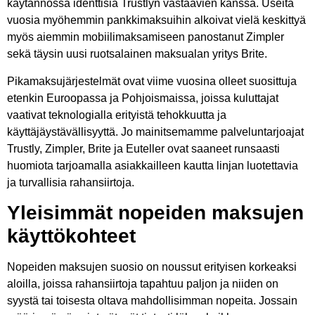
käytännössä identtisiä Trustlyn vastaavien kanssa. Useita
vuosia myöhemmin pankkimaksuihin alkoivat vielä keskittyä
myös aiemmin mobiilimaksamiseen panostanut Zimpler
sekä täysin uusi ruotsalainen maksualan yritys Brite.
Pikamaksujärjestelmät ovat viime vuosina olleet suosittuja
etenkin Euroopassa ja Pohjoismaissa, joissa kuluttajat
vaativat teknologialla erityistä tehokkuutta ja
käyttäjäystävällisyyttä. Jo mainitsemamme palveluntarjoajat
Trustly, Zimpler, Brite ja Euteller ovat saaneet runsaasti
huomiota tarjoamalla asiakkailleen kautta linjan luotettavia
ja turvallisia rahansiirtoja.
Yleisimmät nopeiden maksujen
käyttökohteet
Nopeiden maksujen suosio on noussut erityisen korkeaksi
aloilla, joissa rahansiirtoja tapahtuu paljon ja niiden on
syystä tai toisesta oltava mahdollisimman nopeita. Jossain