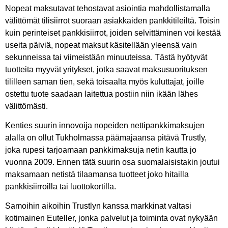
Nopeat maksutavat tehostavat asiointia mahdollistamalla
välittömät tilisiirrot suoraan asiakkaiden pankkitileiltä. Toisin
kuin perinteiset pankkisiirrot, joiden selvittäminen voi kestää
useita päiviä, nopeat maksut käsitellään yleensä vain
sekunneissa tai viimeistään minuuteissa. Tästä hyötyvät
tuotteita myyvät yritykset, jotka saavat maksusuorituksen
tililleen saman tien, sekä toisaalta myös kuluttajat, joille
ostettu tuote saadaan laitettua postiin niin ikään lähes
välittömästi.
Kenties suurin innovoija nopeiden nettipankkimaksujen
alalla on ollut Tukholmassa päämajaansa pitävä Trustly,
joka rupesi tarjoamaan pankkimaksuja netin kautta jo
vuonna 2009. Ennen tätä suurin osa suomalaisistakin joutui
maksamaan netistä tilaamansa tuotteet joko hitailla
pankkisiirroilla tai luottokortilla.
Samoihin aikoihin Trustlyn kanssa markkinat valtasi
kotimainen Euteller, jonka palvelut ja toiminta ovat nykyään