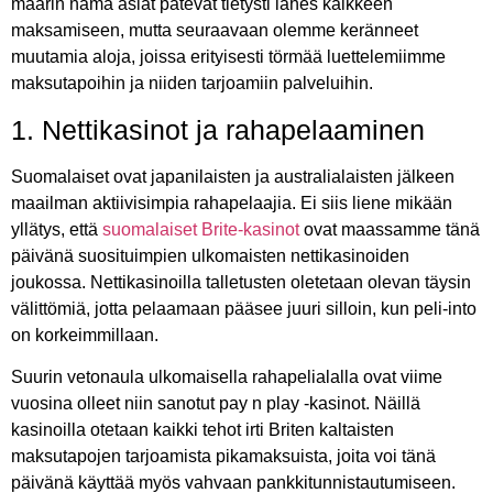
määrin nämä asiat pätevät tietysti lähes kaikkeen
maksamiseen, mutta seuraavaan olemme keränneet
muutamia aloja, joissa erityisesti törmää luettelemiimme
maksutapoihin ja niiden tarjoamiin palveluihin.
1. Nettikasinot ja rahapelaaminen
Suomalaiset ovat japanilaisten ja australialaisten jälkeen
maailman aktiivisimpia rahapelaajia. Ei siis liene mikään
yllätys, että
suomalaiset Brite-kasinot
ovat maassamme tänä
päivänä suosituimpien ulkomaisten nettikasinoiden
joukossa. Nettikasinoilla talletusten oletetaan olevan täysin
välittömiä, jotta pelaamaan pääsee juuri silloin, kun peli-into
on korkeimmillaan.
Suurin vetonaula ulkomaisella rahapelialalla ovat viime
vuosina olleet niin sanotut pay n play -kasinot. Näillä
kasinoilla otetaan kaikki tehot irti Briten kaltaisten
maksutapojen tarjoamista pikamaksuista, joita voi tänä
päivänä käyttää myös vahvaan pankkitunnistautumiseen.