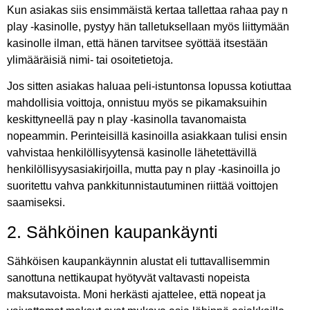
Kun asiakas siis ensimmäistä kertaa tallettaa rahaa pay n
play -kasinolle, pystyy hän talletuksellaan myös liittymään
kasinolle ilman, että hänen tarvitsee syöttää itsestään
ylimääräisiä nimi- tai osoitetietoja.
Jos sitten asiakas haluaa peli-istuntonsa lopussa kotiuttaa
mahdollisia voittoja, onnistuu myös se pikamaksuihin
keskittyneellä pay n play -kasinolla tavanomaista
nopeammin. Perinteisillä kasinoilla asiakkaan tulisi ensin
vahvistaa henkilöllisyytensä kasinolle lähetettävillä
henkilöllisyysasiakirjoilla, mutta pay n play -kasinoilla jo
suoritettu vahva pankkitunnistautuminen riittää voittojen
saamiseksi.
2. Sähköinen kaupankäynti
Sähköisen kaupankäynnin alustat eli tuttavallisemmin
sanottuna nettikaupat hyötyvät valtavasti nopeista
maksutavoista. Moni herkästi ajattelee, että nopeat ja