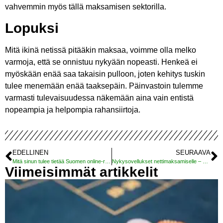
vahvemmin myös tällä maksamisen sektorilla.
Lopuksi
Mitä ikinä netissä pitääkin maksaa, voimme olla melko
varmoja, että se onnistuu nykyään nopeasti. Henkeä ei
myöskään enää saa takaisin pulloon, joten kehitys tuskin
tulee menemään enää taaksepäin. Päinvastoin tulemme
varmasti tulevaisuudessa näkemään aina vain entistä
nopeampia ja helpompia rahansiirtoja.
EDELLINEN
SEURAAVA
Mitä sinun tulee tietää Suomen online-rahapelien sääntelystä
Nykysovellukset nettimaksamiselle – miten maksujensiirrot ovat nopeutuneet
Viimeisimmät artikkelit