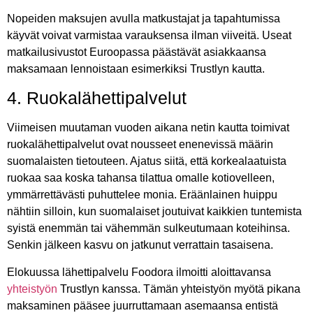
Nopeiden maksujen avulla matkustajat ja tapahtumissa
käyvät voivat varmistaa varauksensa ilman viiveitä. Useat
matkailusivustot Euroopassa päästävät asiakkaansa
maksamaan lennoistaan esimerkiksi Trustlyn kautta.
4. Ruokalähettipalvelut
Viimeisen muutaman vuoden aikana netin kautta toimivat
ruokalähettipalvelut ovat nousseet enenevissä määrin
suomalaisten tietouteen. Ajatus siitä, että korkealaatuista
ruokaa saa koska tahansa tilattua omalle kotiovelleen,
ymmärrettävästi puhuttelee monia. Eräänlainen huippu
nähtiin silloin, kun suomalaiset joutuivat kaikkien tuntemista
syistä enemmän tai vähemmän sulkeutumaan koteihinsa.
Senkin jälkeen kasvu on jatkunut verrattain tasaisena.
Elokuussa lähettipalvelu Foodora ilmoitti aloittavansa
yhteistyön
Trustlyn kanssa. Tämän yhteistyön myötä pikana
maksaminen pääsee juurruttamaan asemaansa entistä