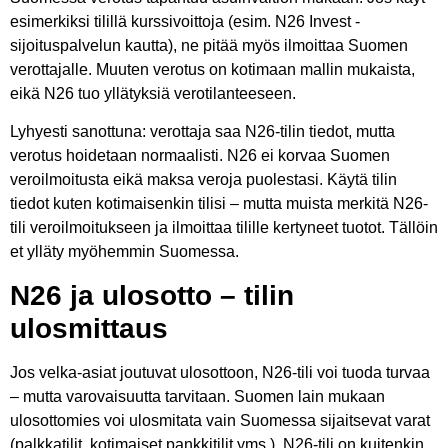
esimerkiksi tilillä kurssivoittoja (esim. N26 Invest -
sijoituspalvelun kautta), ne pitää myös ilmoittaa Suomen
verottajalle. Muuten verotus on kotimaan mallin mukaista,
eikä N26 tuo yllätyksiä verotilanteeseen.
Lyhyesti sanottuna: verottaja saa N26-tilin tiedot, mutta
verotus hoidetaan normaalisti. N26 ei korvaa Suomen
veroilmoitusta eikä maksa veroja puolestasi. Käytä tilin
tiedot kuten kotimaisenkin tilisi – mutta muista merkitä N26-
tili veroilmoitukseen ja ilmoittaa tilille kertyneet tuotot. Tällöin
et ylläty myöhemmin Suomessa.
N26 ja ulosotto – tilin
ulosmittaus
Jos velka-asiat joutuvat ulosottoon, N26-tili voi tuoda turvaa
– mutta varovaisuutta tarvitaan. Suomen lain mukaan
ulosottomies voi ulosmitata vain Suomessa sijaitsevat varat
(palkkatilit, kotimaiset pankkitilit yms.). N26-tili on kuitenkin