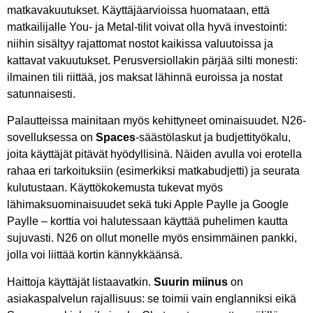
matkavakuutukset. Käyttäjäarvioissa huomataan, että
matkailijalle You- ja Metal-tilit voivat olla hyvä investointi:
niihin sisältyy rajattomat nostot kaikissa valuutoissa ja
kattavat vakuutukset. Perusversiollakin pärjää silti monesti:
ilmainen tili riittää, jos maksat lähinnä euroissa ja nostat
satunnaisesti.
Palautteissa mainitaan myös kehittyneet ominaisuudet. N26-
sovelluksessa on
Spaces
-säästölaskut ja budjettityökalu,
joita käyttäjät pitävät hyödyllisinä. Näiden avulla voi erotella
rahaa eri tarkoituksiin (esimerkiksi matkabudjetti) ja seurata
kulutustaan. Käyttökokemusta tukevat myös
lähimaksuominaisuudet sekä tuki Apple Paylle ja Google
Paylle – korttia voi halutessaan käyttää puhelimen kautta
sujuvasti. N26 on ollut monelle myös ensimmäinen pankki,
jolla voi liittää kortin kännykkäänsä.
Haittoja käyttäjät listaavatkin.
Suurin miinus
on
asiakaspalvelun rajallisuus: se toimii vain englanniksi eikä