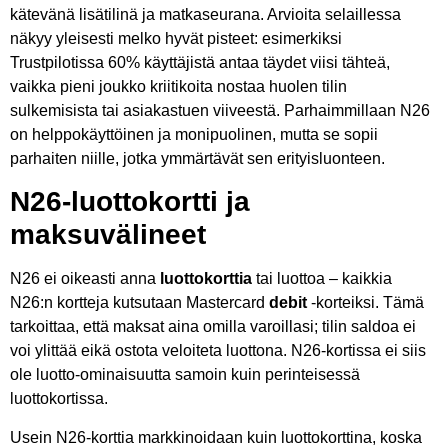
kätevänä lisätilinä ja matkaseurana. Arvioita selaillessa
näkyy yleisesti melko hyvät pisteet: esimerkiksi
Trustpilotissa 60% käyttäjistä antaa täydet viisi tähteä,
vaikka pieni joukko kriitikoita nostaa huolen tilin
sulkemisista tai asiakastuen viiveestä. Parhaimmillaan N26
on helppokäyttöinen ja monipuolinen, mutta se sopii
parhaiten niille, jotka ymmärtävät sen erityisluonteen.
N26-luottokortti ja
maksuvälineet
N26 ei oikeasti anna
luottokorttia
tai luottoa – kaikkia
N26:n kortteja kutsutaan Mastercard
debit
-korteiksi. Tämä
tarkoittaa, että maksat aina omilla varoillasi; tilin saldoa ei
voi ylittää eikä ostota veloiteta luottona. N26-kortissa ei siis
ole luotto-ominaisuutta samoin kuin perinteisessä
luottokortissa.
Usein N26-korttia markkinoidaan kuin luottokorttina, koska