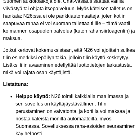
Suomen aukioloaikoja ole. Chat-vastaus saattaa välillä
viivästyä tai ohjata itsepalveluun. Myös käteisen talletus on
hankala: N26:ssa ei ole pankkiautomaatteja, joten kotiin
saapuvaa rahaa ei voi suoraan tallettaa tilille – tämä vaatii
kolmannen osapuolen palvelua (kuten rahansiirtoagentin) ja
maksua.
Jotkut kertovat kokemuksistaan, että N26 voi ajoittain sulkea
tilin esimerkiksi epäilyn takia, jolloin tilin käyttö keskeytyy.
Lisäksi tilin avaaminen edellyttää luottotietojen tarkastusta,
mikä voi rajata osan käyttäjistä.
Listattuna
:
Helppo käyttö:
N26 toimii kaikkialla maailmassa ja
sen sovellus on käyttäjäystävällinen. Tilin
perustaminen on vaivatonta, ja kortilla voi maksaa ja
nostaa käteistä monilla automaateilla, myös
Suomessa. Sovelluksessa raha-asioiden seuraaminen
käy helposti.