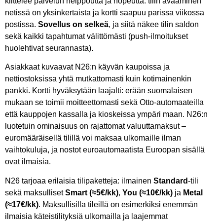
kiittelee palvelun helppoutta ja nopeutta: tilin avaaminen
netissä on yksinkertaista ja kortti saapuu parissa viikossa
postissa.
Sovellus on selkeä
, ja siitä näkee tilin saldon
sekä kaikki tapahtumat välittömästi (push-ilmoitukset
huolehtivat seurannasta).
Asiakkaat kuvaavat N26:n käyvän kaupoissa ja
nettiostoksissa yhtä mutkattomasti kuin kotimainenkin
pankki. Kortti hyväksytään laajalti: erään suomalaisen
mukaan se toimii moitteettomasti sekä Otto-automaateilla
että kauppojen kassalla ja kioskeissa ympäri maan. N26:n
luotetuin ominaisuus on rajattomat valuuttamaksut –
euromääräisellä tilillä voi maksaa ulkomaille ilman
vaihtokuluja, ja nostot euroautomaatista Euroopan sisällä
ovat ilmaisia.
N26 tarjoaa erilaisia tilipaketteja: ilmainen
Standard
-tili
sekä maksulliset
Smart (≈5€/kk)
,
You (≈10€/kk)
ja
Metal
(≈17€/kk)
. Maksullisilla tileillä on esimerkiksi enemmän
ilmaisia käteistilityksiä ulkomailla ja laajemmat