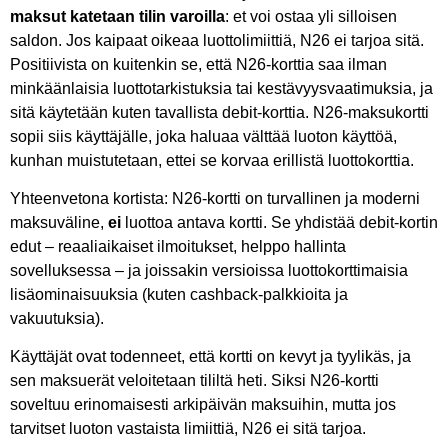
maksut katetaan tilin varoilla
: et voi ostaa yli silloisen
saldon. Jos kaipaat oikeaa luottolimiittiä, N26 ei tarjoa sitä.
Positiivista on kuitenkin se, että N26-korttia saa ilman
minkäänlaisia luottotarkistuksia tai kestävyysvaatimuksia, ja
sitä käytetään kuten tavallista debit-korttia. N26-maksukortti
sopii siis käyttäjälle, joka haluaa välttää luoton käyttöä,
kunhan muistutetaan, ettei se korvaa erillistä luottokorttia.
Yhteenvetona kortista: N26-kortti on turvallinen ja moderni
maksuväline,
ei
luottoa antava kortti. Se yhdistää debit-kortin
edut – reaaliaikaiset ilmoitukset, helppo hallinta
sovelluksessa – ja joissakin versioissa luottokorttimaisia
lisäominaisuuksia (kuten cashback-palkkioita ja
vakuutuksia).
Käyttäjät ovat todenneet, että kortti on kevyt ja tyylikäs, ja
sen maksuerät veloitetaan tililtä heti. Siksi N26-kortti
soveltuu erinomaisesti arkipäivän maksuihin, mutta jos
tarvitset luoton vastaista limiittiä, N26 ei sitä tarjoa.