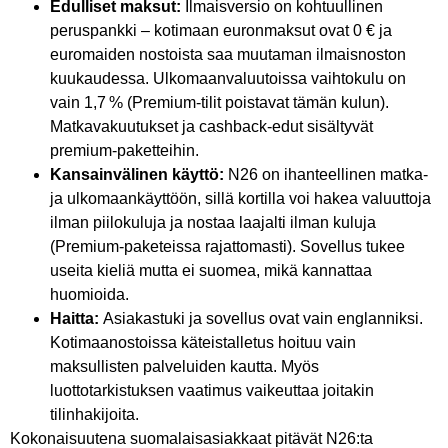
Edulliset maksut:
Ilmaisversio on kohtuullinen
peruspankki – kotimaan euronmaksut ovat 0 € ja
euromaiden nostoista saa muutaman ilmaisnoston
kuukaudessa. Ulkomaanvaluutoissa vaihtokulu on
vain 1,7 % (Premium-tilit poistavat tämän kulun).
Matkavakuutukset ja cashback-edut sisältyvät
premium-paketteihin.
Kansainvälinen käyttö:
N26 on ihanteellinen matka-
ja ulkomaankäyttöön, sillä kortilla voi hakea valuuttoja
ilman piilokuluja ja nostaa laajalti ilman kuluja
(Premium-paketeissa rajattomasti). Sovellus tukee
useita kieliä mutta ei suomea, mikä kannattaa
huomioida.
Haitta:
Asiakastuki ja sovellus ovat vain englanniksi.
Kotimaanostoissa käteistalletus hoituu vain
maksullisten palveluiden kautta. Myös
luottotarkistuksen vaatimus vaikeuttaa joitakin
tilinhakijoita.
Kokonaisuutena suomalaisasiakkaat pitävät N26:ta