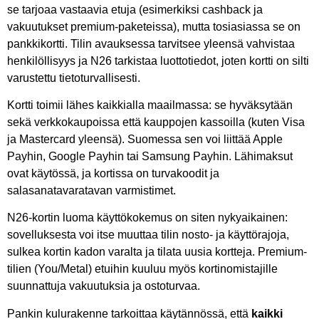
se tarjoaa vastaavia etuja (esimerkiksi cashback ja
vakuutukset premium-paketeissa), mutta tosiasiassa se on
pankkikortti. Tilin avauksessa tarvitsee yleensä vahvistaa
henkilöllisyys ja N26 tarkistaa luottotiedot, joten kortti on silti
varustettu tietoturvallisesti.
Kortti toimii lähes kaikkialla maailmassa: se hyväksytään
sekä verkkokaupoissa että kauppojen kassoilla (kuten Visa
ja Mastercard yleensä). Suomessa sen voi liittää Apple
Payhin, Google Payhin tai Samsung Payhin. Lähimaksut
ovat käytössä, ja kortissa on turvakoodit ja
salasanatavaratavan varmistimet.
N26-kortin luoma käyttökokemus on siten nykyaikainen:
sovelluksesta voi itse muuttaa tilin nosto- ja käyttörajoja,
sulkea kortin kadon varalta ja tilata uusia kortteja. Premium-
tilien (You/Metal) etuihin kuuluu myös kortinomistajille
suunnattuja vakuutuksia ja ostoturvaa.
Pankin kulurakenne tarkoittaa käytännössä, että
kaikki