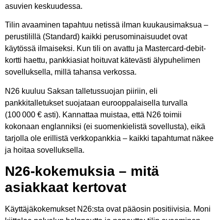
asuvien keskuudessa.
Tilin avaaminen tapahtuu netissä ilman kuukausimaksua –
perustilillä (Standard) kaikki perusominaisuudet ovat
käytössä ilmaiseksi. Kun tili on avattu ja Mastercard-debit-
kortti haettu, pankkiasiat hoituvat kätevästi älypuhelimen
sovelluksella, millä tahansa verkossa.
N26 kuuluu Saksan talletussuojan piiriin, eli
pankkitalletukset suojataan eurooppalaisella turvalla
(100 000 € asti). Kannattaa muistaa, että N26 toimii
kokonaan englanniksi (ei suomenkielistä sovellusta), eikä
tarjolla ole erillistä verkkopankkia – kaikki tapahtumat näkee
ja hoitaa sovelluksella.
N26-kokemuksia – mitä
asiakkaat kertovat
Käyttäjäkokemukset N26:sta ovat pääosin positiivisia. Moni