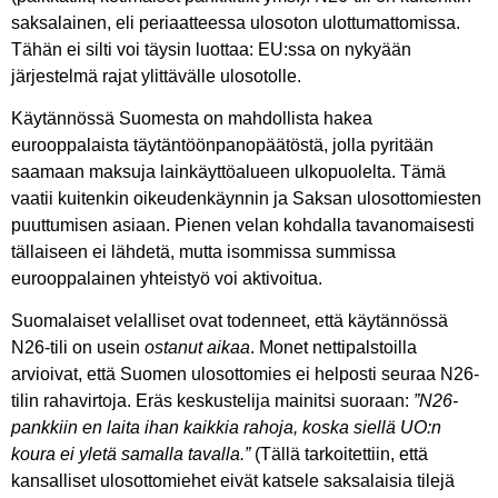
saksalainen, eli periaatteessa ulosoton ulottumattomissa.
Tähän ei silti voi täysin luottaa: EU:ssa on nykyään
järjestelmä rajat ylittävälle ulosotolle.
Käytännössä Suomesta on mahdollista hakea
eurooppalaista täytäntöönpanopäätöstä, jolla pyritään
saamaan maksuja lainkäyttöalueen ulkopuolelta. Tämä
vaatii kuitenkin oikeudenkäynnin ja Saksan ulosottomiesten
puuttumisen asiaan. Pienen velan kohdalla tavanomaisesti
tällaiseen ei lähdetä, mutta isommissa summissa
eurooppalainen yhteistyö voi aktivoitua.
Suomalaiset velalliset ovat todenneet, että käytännössä
N26-tili on usein
ostanut aikaa
. Monet nettipalstoilla
arvioivat, että Suomen ulosottomies ei helposti seuraa N26-
tilin rahavirtoja. Eräs keskustelija mainitsi suoraan:
”N26-
pankkiin en laita ihan kaikkia rahoja, koska siellä UO:n
koura ei yletä samalla tavalla.”
(Tällä tarkoitettiin, että
kansalliset ulosottomiehet eivät katsele saksalaisia tilejä