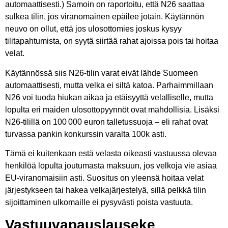
automaattisesti.) Samoin on raportoitu, että N26 saattaa
sulkea tilin, jos viranomainen epäilee jotain. Käytännön
neuvo on ollut, että jos ulosottomies joskus kysyy
tilitapahtumista, on syytä siirtää rahat ajoissa pois tai hoitaa
velat.
Käytännössä siis N26-tilin varat eivät lähde Suomeen
automaattisesti, mutta velka ei siltä katoa. Parhaimmillaan
N26 voi tuoda hiukan aikaa ja etäisyyttä velalliselle, mutta
lopulta eri maiden ulosottopyynnöt ovat mahdollisia. Lisäksi
N26-tilillä on 100 000 euron talletussuoja – eli rahat ovat
turvassa pankin konkurssin varalta 100k asti.
Tämä ei kuitenkaan estä velasta oikeasti vastuussa olevaa
henkilöä lopulta joutumasta maksuun, jos velkoja vie asiaa
EU-viranomaisiin asti. Suositus on yleensä hoitaa velat
järjestykseen tai hakea velkajärjestelyä, sillä pelkkä tilin
sijoittaminen ulkomaille ei pysyvästi poista vastuuta.
Vastuuvapauslauseke