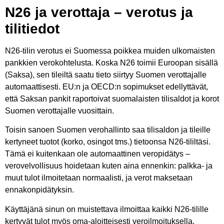
N26 ja verottaja – verotus ja
tilitiedot
N26-tilin verotus ei Suomessa poikkea muiden ulkomaisten
pankkien verokohtelusta. Koska N26 toimii Euroopan sisällä
(Saksa), sen tileiltä saatu tieto siirtyy Suomen verottajalle
automaattisesti. EU:n ja OECD:n sopimukset edellyttävät,
että Saksan pankit raportoivat suomalaisten tilisaldot ja korot
Suomen verottajalle vuosittain.
Toisin sanoen Suomen verohallinto saa tilisaldon ja tileille
kertyneet tuotot (korko, osingot tms.) tietoonsa N26-tililtäsi.
Tämä ei kuitenkaan ole automaattinen veropidätys –
verovelvollisuus hoidetaan kuten aina ennenkin: palkka- ja
muut tulot ilmoitetaan normaalisti, ja verot maksetaan
ennakonpidätyksin.
Käyttäjänä sinun on muistettava ilmoittaa kaikki N26-tilille
kertyvät tulot myös oma-aloitteisesti veroilmoituksella.