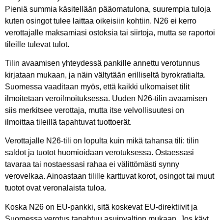
Pieniä summia käsitellään pääomatulona, suurempia tuloja
kuten osingot tulee laittaa oikeisiin kohtiin. N26 ei kerro
verottajalle maksamiasi ostoksia tai siirtoja, mutta se raportoi
tileille tulevat tulot.
Tilin avaamisen yhteydessä pankille annettu verotunnus
kirjataan mukaan, ja näin vältytään erilliseltä byrokratialta.
Suomessa vaaditaan myös, että kaikki ulkomaiset tilit
ilmoitetaan veroilmoituksessa. Uuden N26-tilin avaamisen
siis merkitsee verottaja, mutta itse velvollisuutesi on
ilmoittaa tileillä tapahtuvat tuottoerät.
Verottajalle N26-tili on lopulta kuin mikä tahansa tili: tilin
saldot ja tuotot huomioidaan verotuksessa. Ostaessasi
tavaraa tai nostaessasi rahaa ei välittömästi synny
verovelkaa. Ainoastaan tilille karttuvat korot, osingot tai muut
tuotot ovat veronalaista tuloa.
Koska N26 on EU-pankki, sitä koskevat EU-direktiivit ja
Suomessa verotus tapahtuu asuinvaltion mukaan. Jos käyt