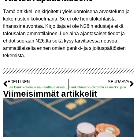
Tämä artikkeli on kirjoitettu yleisluontoisena arvosteluna ja
kokemusten kokoelmana. Se ei ole henkilökohtaista
finanssineuvontaa. Kirjoittaja ei ole N26:n edustaja eikä
talousalan ammattilainen. Lue aina ajantasaiset tiedot ja
ehdot suoraan N26:lta sekä kysy tarvittaessa neuvoa
ammattilaiselta ennen omien pankki- ja sijoituspäätösten
tekemistä.
EDELLINEN
SEURAAVA
Lea Bank kokemuksia – kattava arvostelu
Hankintameno-olettama esimerkki ja laskuri
Viimeisimmät artikkelit