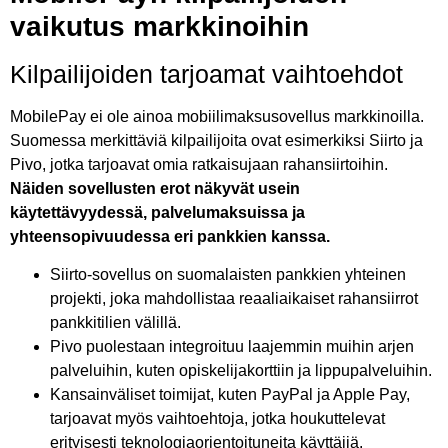
vaikutus markkinoihin
Kilpailijoiden tarjoamat vaihtoehdot
MobilePay ei ole ainoa mobiilimaksusovellus markkinoilla.
Suomessa merkittäviä kilpailijoita ovat esimerkiksi Siirto ja
Pivo, jotka tarjoavat omia ratkaisujaan rahansiirtoihin.
Näiden sovellusten erot näkyvät usein
käytettävyydessä, palvelumaksuissa ja
yhteensopivuudessa eri pankkien kanssa.
Siirto-sovellus on suomalaisten pankkien yhteinen
projekti, joka mahdollistaa reaaliaikaiset rahansiirrot
pankkitilien välillä.
Pivo puolestaan integroituu laajemmin muihin arjen
palveluihin, kuten opiskelijakorttiin ja lippupalveluihin.
Kansainväliset toimijat, kuten PayPal ja Apple Pay,
tarjoavat myös vaihtoehtoja, jotka houkuttelevat
erityisesti teknologiaorientoituneita käyttäjiä.