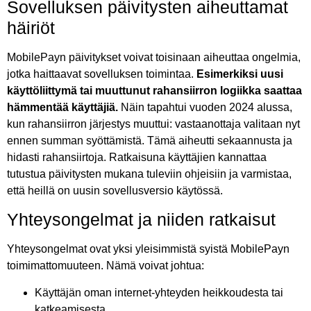
Sovelluksen päivitysten aiheuttamat
häiriöt
MobilePayn päivitykset voivat toisinaan aiheuttaa ongelmia,
jotka haittaavat sovelluksen toimintaa.
Esimerkiksi uusi
käyttöliittymä tai muuttunut rahansiirron logiikka saattaa
hämmentää käyttäjiä.
Näin tapahtui vuoden 2024 alussa,
kun rahansiirron järjestys muuttui: vastaanottaja valitaan nyt
ennen summan syöttämistä. Tämä aiheutti sekaannusta ja
hidasti rahansiirtoja. Ratkaisuna käyttäjien kannattaa
tutustua päivitysten mukana tuleviin ohjeisiin ja varmistaa,
että heillä on uusin sovellusversio käytössä.
Yhteysongelmat ja niiden ratkaisut
Yhteysongelmat ovat yksi yleisimmistä syistä MobilePayn
toimimattomuuteen. Nämä voivat johtua:
Käyttäjän oman internet-yhteyden heikkoudesta tai
katkeamisesta.