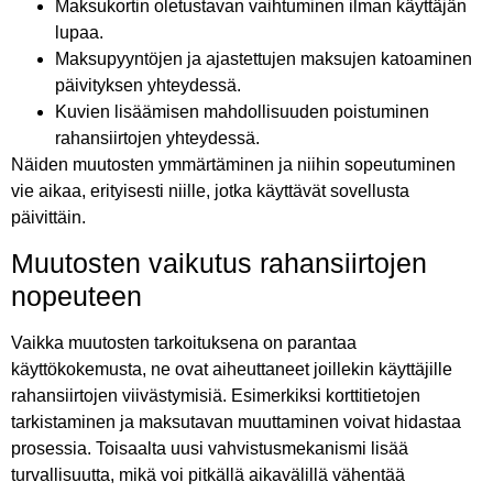
Maksukortin oletustavan vaihtuminen ilman käyttäjän
lupaa.
Maksupyyntöjen ja ajastettujen maksujen katoaminen
päivityksen yhteydessä.
Kuvien lisäämisen mahdollisuuden poistuminen
rahansiirtojen yhteydessä.
Näiden muutosten ymmärtäminen ja niihin sopeutuminen
vie aikaa, erityisesti niille, jotka käyttävät sovellusta
päivittäin.
Muutosten vaikutus rahansiirtojen
nopeuteen
Vaikka muutosten tarkoituksena on parantaa
käyttökokemusta, ne ovat aiheuttaneet joillekin käyttäjille
rahansiirtojen viivästymisiä. Esimerkiksi korttitietojen
tarkistaminen ja maksutavan muuttaminen voivat hidastaa
prosessia. Toisaalta uusi vahvistusmekanismi lisää
turvallisuutta, mikä voi pitkällä aikavälillä vähentää