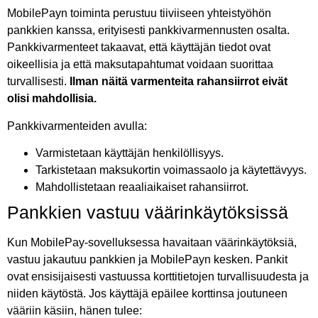
MobilePayn toiminta perustuu tiiviiseen yhteistyöhön
pankkien kanssa, erityisesti pankkivarmennusten osalta.
Pankkivarmenteet takaavat, että käyttäjän tiedot ovat
oikeellisia ja että maksutapahtumat voidaan suorittaa
turvallisesti.
Ilman näitä varmenteita rahansiirrot eivät
olisi mahdollisia.
Pankkivarmenteiden avulla:
Varmistetaan käyttäjän henkilöllisyys.
Tarkistetaan maksukortin voimassaolo ja käytettävyys.
Mahdollistetaan reaaliaikaiset rahansiirrot.
Pankkien vastuu väärinkäytöksissä
Kun MobilePay-sovelluksessa havaitaan väärinkäytöksiä,
vastuu jakautuu pankkien ja MobilePayn kesken. Pankit
ovat ensisijaisesti vastuussa korttitietojen turvallisuudesta ja
niiden käytöstä. Jos käyttäjä epäilee korttinsa joutuneen
vääriin käsiin, hänen tulee: