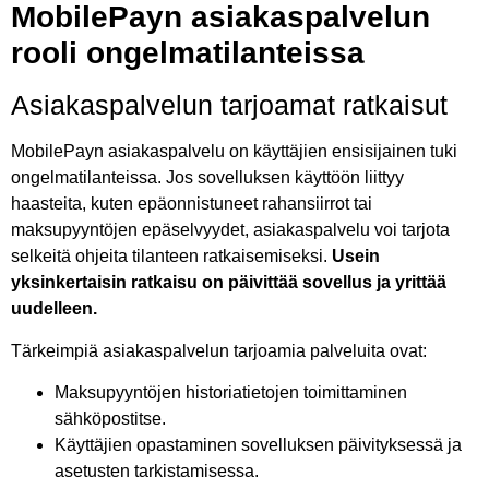
MobilePayn asiakaspalvelun
rooli ongelmatilanteissa
Asiakaspalvelun tarjoamat ratkaisut
MobilePayn asiakaspalvelu on käyttäjien ensisijainen tuki
ongelmatilanteissa. Jos sovelluksen käyttöön liittyy
haasteita, kuten epäonnistuneet rahansiirrot tai
maksupyyntöjen epäselvyydet, asiakaspalvelu voi tarjota
selkeitä ohjeita tilanteen ratkaisemiseksi.
Usein
yksinkertaisin ratkaisu on päivittää sovellus ja yrittää
uudelleen.
Tärkeimpiä asiakaspalvelun tarjoamia palveluita ovat:
Maksupyyntöjen historiatietojen toimittaminen
sähköpostitse.
Käyttäjien opastaminen sovelluksen päivityksessä ja
asetusten tarkistamisessa.