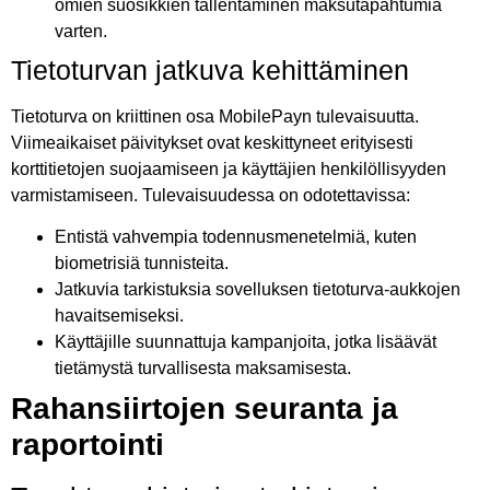
omien suosikkien tallentaminen maksutapahtumia
varten.
Tietoturvan jatkuva kehittäminen
Tietoturva on kriittinen osa MobilePayn tulevaisuutta.
Viimeaikaiset päivitykset ovat keskittyneet erityisesti
korttitietojen suojaamiseen ja käyttäjien henkilöllisyyden
varmistamiseen. Tulevaisuudessa on odotettavissa:
Entistä vahvempia todennusmenetelmiä, kuten
biometrisiä tunnisteita.
Jatkuvia tarkistuksia sovelluksen tietoturva-aukkojen
havaitsemiseksi.
Käyttäjille suunnattuja kampanjoita, jotka lisäävät
tietämystä turvallisesta maksamisesta.
Rahansiirtojen seuranta ja
raportointi