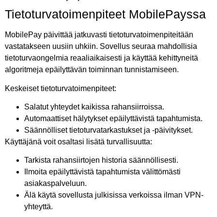
Tietoturvatoimenpiteet MobilePayssa
MobilePay päivittää jatkuvasti tietoturvatoimenpiteitään
vastatakseen uusiin uhkiin. Sovellus seuraa mahdollisia
tietoturvaongelmia reaaliaikaisesti ja käyttää kehittyneitä
algoritmeja epäilyttävän toiminnan tunnistamiseen.
Keskeiset tietoturvatoimenpiteet:
Salatut yhteydet kaikissa rahansiirroissa.
Automaattiset hälytykset epäilyttävistä tapahtumista.
Säännölliset tietoturvatarkastukset ja -päivitykset.
Käyttäjänä voit osaltasi lisätä turvallisuutta:
Tarkista rahansiirtojen historia säännöllisesti.
Ilmoita epäilyttävistä tapahtumista välittömästi
asiakaspalveluun.
Älä käytä sovellusta julkisissa verkoissa ilman VPN-
yhteyttä.