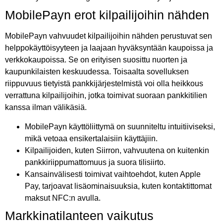
MobilePayn erot kilpailijoihin nähden
MobilePayn vahvuudet kilpailijoihin nähden perustuvat sen
helppokäyttöisyyteen ja laajaan hyväksyntään kaupoissa ja
verkkokaupoissa. Se on erityisen suosittu nuorten ja
kaupunkilaisten keskuudessa. Toisaalta sovelluksen
riippuvuus tietyistä pankkijärjestelmistä voi olla heikkous
verrattuna kilpailijoihin, jotka toimivat suoraan pankkitilien
kanssa ilman välikäsiä.
MobilePayn käyttöliittymä on suunniteltu intuitiiviseksi,
mikä vetoaa ensikertalaisiin käyttäjiin.
Kilpailijoiden, kuten Siirron, vahvuutena on kuitenkin
pankkiriippumattomuus ja suora tilisiirto.
Kansainvälisesti toimivat vaihtoehdot, kuten Apple
Pay, tarjoavat lisäominaisuuksia, kuten kontaktittomat
maksut NFC:n avulla.
Markkinatilanteen vaikutus