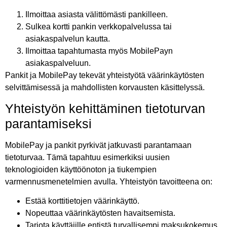
Ilmoittaa asiasta välittömästi pankilleen.
Sulkea kortti pankin verkkopalvelussa tai
asiakaspalvelun kautta.
Ilmoittaa tapahtumasta myös MobilePayn
asiakaspalveluun.
Pankit ja MobilePay tekevät yhteistyötä väärinkäytösten
selvittämisessä ja mahdollisten korvausten käsittelyssä.
Yhteistyön kehittäminen tietoturvan
parantamiseksi
MobilePay ja pankit pyrkivät jatkuvasti parantamaan
tietoturvaa. Tämä tapahtuu esimerkiksi uusien
teknologioiden käyttöönoton ja tiukempien
varmennusmenetelmien avulla. Yhteistyön tavoitteena on:
Estää korttitietojen väärinkäyttö.
Nopeuttaa väärinkäytösten havaitsemista.
Tarjota käyttäjille entistä turvallisempi maksukokemus.