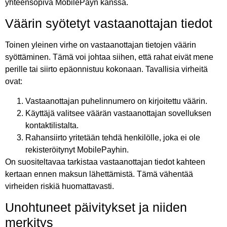
yhteensopiva MobilePayn kanssa.
Väärin syötetyt vastaanottajan tiedot
Toinen yleinen virhe on vastaanottajan tietojen väärin
syöttäminen. Tämä voi johtaa siihen, että rahat eivät mene
perille tai siirto epäonnistuu kokonaan. Tavallisia virheitä
ovat:
Vastaanottajan puhelinnumero on kirjoitettu väärin.
Käyttäjä valitsee väärän vastaanottajan sovelluksen
kontaktilistalta.
Rahansiirto yritetään tehdä henkilölle, joka ei ole
rekisteröitynyt MobilePayhin.
On suositeltavaa tarkistaa vastaanottajan tiedot kahteen
kertaan ennen maksun lähettämistä. Tämä vähentää
virheiden riskiä huomattavasti.
Unohtuneet päivitykset ja niiden
merkitys