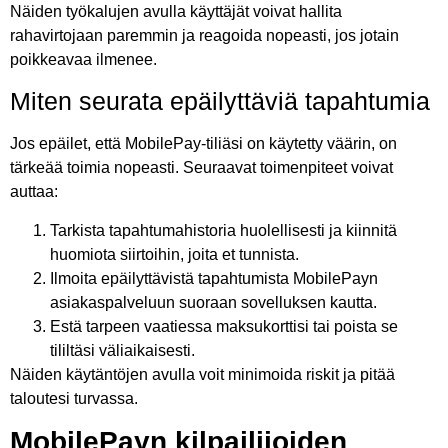
Näiden työkalujen avulla käyttäjät voivat hallita
rahavirtojaan paremmin ja reagoida nopeasti, jos jotain
poikkeavaa ilmenee.
Miten seurata epäilyttäviä tapahtumia
Jos epäilet, että MobilePay-tiliäsi on käytetty väärin, on
tärkeää toimia nopeasti. Seuraavat toimenpiteet voivat
auttaa:
Tarkista tapahtumahistoria huolellisesti ja kiinnitä
huomiota siirtoihin, joita et tunnista.
Ilmoita epäilyttävistä tapahtumista MobilePayn
asiakaspalveluun suoraan sovelluksen kautta.
Estä tarpeen vaatiessa maksukorttisi tai poista se
tililtäsi väliaikaisesti.
Näiden käytäntöjen avulla voit minimoida riskit ja pitää
taloutesi turvassa.
MobilePayn kilpailijoiden