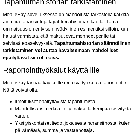
Tapahtumahistorian tarkistaminen
MobilePay-sovelluksessa on mahdollista tarkastella kaikkia
aiempia rahansiirtoja tapahtumahistorian kautta. Tämä
ominaisuus on erityisen hyödyllinen esimerkiksi silloin, kun
haluat varmistaa, että maksut ovat menneet perille tai
selvittää epäselvyyksiä.
Tapahtumahistorian säännöllinen
tarkistaminen voi auttaa havaitsemaan mahdolliset
epäilyttävät siirrot ajoissa.
Raportointityökalut käyttäjille
MobilePay tarjoaa käyttäjille erilaisia työkaluja raportointiin.
Näitä voivat olla:
Ilmoitukset epäilyttävistä tapahtumista.
Mahdollisuus merkitä tietty maksu tarkempaa selvitystä
varten.
Yksityiskohtaiset tiedot jokaisesta rahansiirrosta, kuten
päivämäärä, summa ja vastaanottaja.