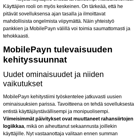
Käyttäjien rooli on myös keskeinen. On tärkeää, että he
pitävät sovelluksensa ajan tasalla ja ilmoittavat
mahdollisista ongelmista viipymättä. Näin yhteistyö
pankkien ja MobilePayn välillä voi toimia saumattomasti ja
tehokkaasti.
MobilePayn tulevaisuuden
kehityssuunnat
Uudet ominaisuudet ja niiden
vaikutukset
MobilePayn kehitystiimi työskentelee jatkuvasti uusien
ominaisuuksien parissa. Tavoitteena on tehdä sovelluksesta
entistä käyttäjäystävällisempi ja monipuolisempi.
Viimeisimmät päivitykset ovat muuttaneet rahansiirtojen
logiikkaa
, mikä on aiheuttanut sekaannusta joillekin
käyttäjille. Nyt vastaanottaja valitaan ennen summan