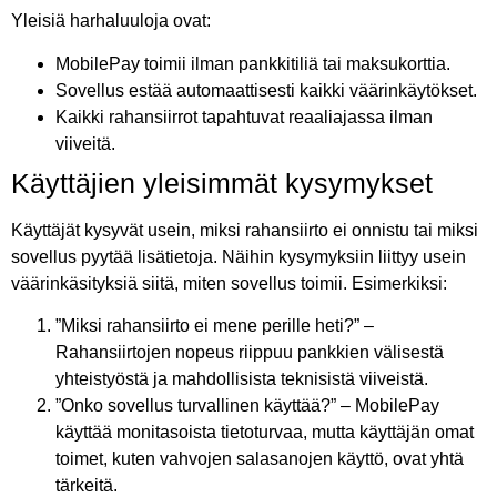
Yleisiä harhaluuloja ovat:
MobilePay toimii ilman pankkitiliä tai maksukorttia.
Sovellus estää automaattisesti kaikki väärinkäytökset.
Kaikki rahansiirrot tapahtuvat reaaliajassa ilman
viiveitä.
Käyttäjien yleisimmät kysymykset
Käyttäjät kysyvät usein, miksi rahansiirto ei onnistu tai miksi
sovellus pyytää lisätietoja. Näihin kysymyksiin liittyy usein
väärinkäsityksiä siitä, miten sovellus toimii. Esimerkiksi:
”Miksi rahansiirto ei mene perille heti?” –
Rahansiirtojen nopeus riippuu pankkien välisestä
yhteistyöstä ja mahdollisista teknisistä viiveistä.
”Onko sovellus turvallinen käyttää?” – MobilePay
käyttää monitasoista tietoturvaa, mutta käyttäjän omat
toimet, kuten vahvojen salasanojen käyttö, ovat yhtä
tärkeitä.