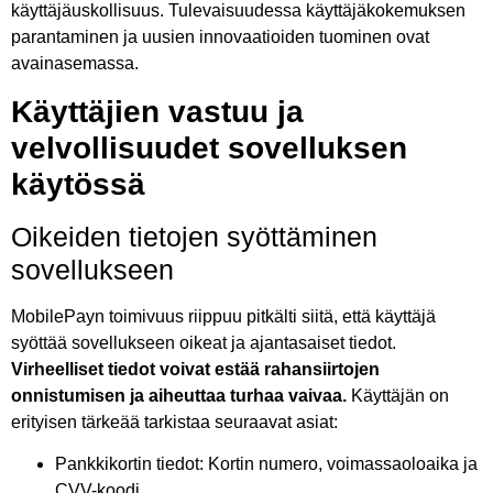
käyttäjäuskollisuus. Tulevaisuudessa käyttäjäkokemuksen
parantaminen ja uusien innovaatioiden tuominen ovat
avainasemassa.
Käyttäjien vastuu ja
velvollisuudet sovelluksen
käytössä
Oikeiden tietojen syöttäminen
sovellukseen
MobilePayn toimivuus riippuu pitkälti siitä, että käyttäjä
syöttää sovellukseen oikeat ja ajantasaiset tiedot.
Virheelliset tiedot voivat estää rahansiirtojen
onnistumisen ja aiheuttaa turhaa vaivaa.
Käyttäjän on
erityisen tärkeää tarkistaa seuraavat asiat:
Pankkikortin tiedot: Kortin numero, voimassaoloaika ja
CVV-koodi.