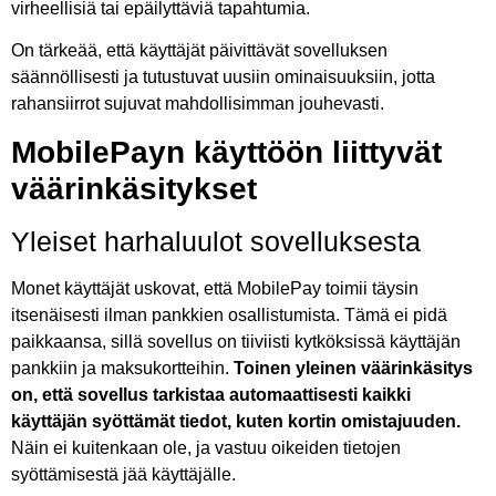
virheellisiä tai epäilyttäviä tapahtumia.
On tärkeää, että käyttäjät päivittävät sovelluksen
säännöllisesti ja tutustuvat uusiin ominaisuuksiin, jotta
rahansiirrot sujuvat mahdollisimman jouhevasti.
MobilePayn käyttöön liittyvät
väärinkäsitykset
Yleiset harhaluulot sovelluksesta
Monet käyttäjät uskovat, että MobilePay toimii täysin
itsenäisesti ilman pankkien osallistumista. Tämä ei pidä
paikkaansa, sillä sovellus on tiiviisti kytköksissä käyttäjän
pankkiin ja maksukortteihin.
Toinen yleinen väärinkäsitys
on, että sovellus tarkistaa automaattisesti kaikki
käyttäjän syöttämät tiedot, kuten kortin omistajuuden.
Näin ei kuitenkaan ole, ja vastuu oikeiden tietojen
syöttämisestä jää käyttäjälle.