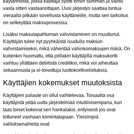
käytännöstä, jossa käyttäjä syötti ensin summan ja valitsi
vasta sitten vastaanottajan. Uusi järjestys saattaa tuntua
vieraalta pitkään sovellusta käyttäneille, mutta sen tarkoitus
on selkeyttää maksuprosessia.
Lisäksi maksutapahtuman vahvistaminen on muuttunut.
Käyttäjän tulee nyt pyyhkäistä ruudulla maksun
vahvistamiseksi, mikä vähentää vahinkomaksujen riskiä. On
kuitenkin huomattu, että joillakin käyttäjillä maksukortti
vaihtuu yllättäen debitistä creditiksi, mikä voi aiheuttaa
sekaannusta ja ei-toivottuja luottokorttiveloituksia.
Käyttäjien kokemukset muutoksista
Käyttäjien palaute on ollut vaihtelevaa. Toisaalta osa
käyttäjistä pitää uutta järjestelmää intuitiivisempana, kun
taas toiset kokevat sen hankalaksi, erityisesti jos ovat
tottuneet vanhaan toimintatapaan. Yleisimpiä
valituksenaiheita ovat: