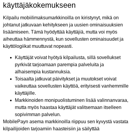
käyttäjäkokemukseen
Kilpailu mobiilimaksumarkkinoilla on kiristynyt, mikä on
johtanut jatkuvaan kehitykseen ja uusien ominaisuuksien
lisäämiseen. Tämä hyödyttää käyttäjiä, mutta voi myös
aiheuttaa hämmennystä, kun sovellusten ominaisuudet ja
käyttölogiikat muuttuvat nopeasti.
Käyttäjät voivat hyötyä kilpailusta, sillä sovellukset
pyrkivät tarjoamaan parempia palveluita ja
alhaisempia kustannuksia.
Toisaalta jatkuvat päivitykset ja muutokset voivat
vaikeuttaa sovellusten käyttöä, erityisesti vanhemmille
käyttäjille.
Markkinoiden monipuolistuminen lisää valinnanvaraa,
mutta myös haastaa käyttäjät valitsemaan itselleen
sopivimman palvelun.
MobilePayn asema markkinoilla riippuu sen kyvystä vastata
kilpailijoiden tarjoamiin haasteisiin ja säilyttää