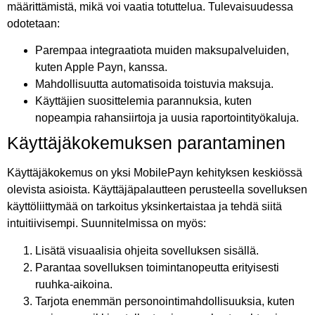
määrittämistä, mikä voi vaatia totuttelua. Tulevaisuudessa
odotetaan:
Parempaa integraatiota muiden maksupalveluiden,
kuten Apple Payn, kanssa.
Mahdollisuutta automatisoida toistuvia maksuja.
Käyttäjien suosittelemia parannuksia, kuten
nopeampia rahansiirtoja ja uusia raportointityökaluja.
Käyttäjäkokemuksen parantaminen
Käyttäjäkokemus on yksi MobilePayn kehityksen keskiössä
olevista asioista. Käyttäjäpalautteen perusteella sovelluksen
käyttöliittymää on tarkoitus yksinkertaistaa ja tehdä siitä
intuitiivisempi. Suunnitelmissa on myös:
Lisätä visuaalisia ohjeita sovelluksen sisällä.
Parantaa sovelluksen toimintanopeutta erityisesti
ruuhka-aikoina.
Tarjota enemmän personointimahdollisuuksia, kuten