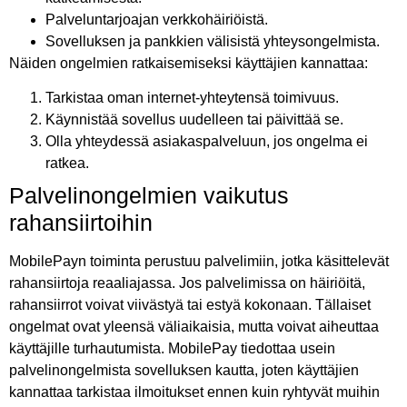
Palveluntarjoajan verkkohäiriöistä.
Sovelluksen ja pankkien välisistä yhteysongelmista.
Näiden ongelmien ratkaisemiseksi käyttäjien kannattaa:
Tarkistaa oman internet-yhteytensä toimivuus.
Käynnistää sovellus uudelleen tai päivittää se.
Olla yhteydessä asiakaspalveluun, jos ongelma ei
ratkea.
Palvelinongelmien vaikutus
rahansiirtoihin
MobilePayn toiminta perustuu palvelimiin, jotka käsittelevät
rahansiirtoja reaaliajassa. Jos palvelimissa on häiriöitä,
rahansiirrot voivat viivästyä tai estyä kokonaan. Tällaiset
ongelmat ovat yleensä väliaikaisia, mutta voivat aiheuttaa
käyttäjille turhautumista. MobilePay tiedottaa usein
palvelinongelmista sovelluksen kautta, joten käyttäjien
kannattaa tarkistaa ilmoitukset ennen kuin ryhtyvät muihin