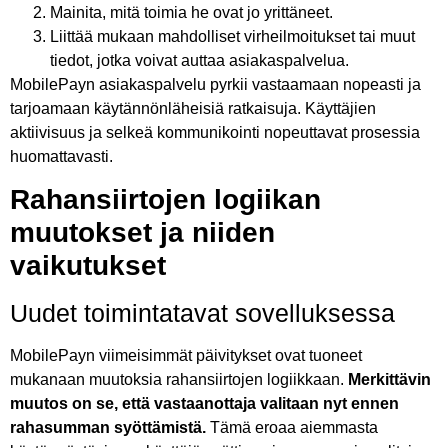
Mainita, mitä toimia he ovat jo yrittäneet.
Liittää mukaan mahdolliset virheilmoitukset tai muut
tiedot, jotka voivat auttaa asiakaspalvelua.
MobilePayn asiakaspalvelu pyrkii vastaamaan nopeasti ja
tarjoamaan käytännönläheisiä ratkaisuja. Käyttäjien
aktiivisuus ja selkeä kommunikointi nopeuttavat prosessia
huomattavasti.
Rahansiirtojen logiikan
muutokset ja niiden
vaikutukset
Uudet toimintatavat sovelluksessa
MobilePayn viimeisimmät päivitykset ovat tuoneet
mukanaan muutoksia rahansiirtojen logiikkaan.
Merkittävin
muutos on se, että vastaanottaja valitaan nyt ennen
rahasumman syöttämistä.
Tämä eroaa aiemmasta