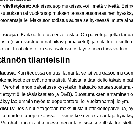
 viivästykset:
Arkisissa sopimuksissa voi ilmetä viiveitä. Esim
vakuutuksen tai vuokrasopimuksen teossa automaattinen hyväksy
luotonantajalle. Maksuton todistus auttaa selityksessä, mutta ain
a suojaa:
Kaikkia luottoja ei voi estää. On palveluja, jotka tarjo
stusta (esim. vastuuttomat pikavippipalvelut), ja niitä luottokielto
kin. Luottokielto on siis lisäturva, ei täydellinen turvaverkko.
ännön tilanteisiin
ttaessa:
Kun tiedossa on uusi lainantarve tai vuokrasopimuksen t
akemukset etenevät normaalisti. Muista laittaa kielto takaisin pää
:
Verohallinnon palvelussa kysytään, haluatko antaa suostumuks
otietoyhtiöille (Asiakastieto ja D&B). Suostumuksen antaminen on
 näkyy laajemmin myös teleoperaattoreille, vuokranantajille ym. il
odistus:
Jos sinulle tarjotaan maksullista luottokieltopalvelua, 
ntia muiden tahojen kanssa – esimerkiksi vuokranantaja hyväks
 Verohallinnon kautta tuleva merkintä ei sisällä erillistä todistet