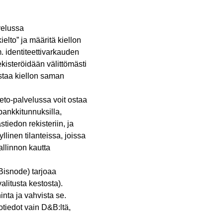
velussa
elto” ja määritä kiellon
. identiteettivarkauden
ekisteröidään välittömästi
istaa kiellon saman
to-palvelussa voit ostaa
pankkitunnuksilla,
tiedon rekisteriin, ja
linen tilanteissa, joissa
allinnon kautta
Bisnode) tarjoaa
litusta kestosta).
nta ja vahvista se.
otiedot vain D&B:ltä,