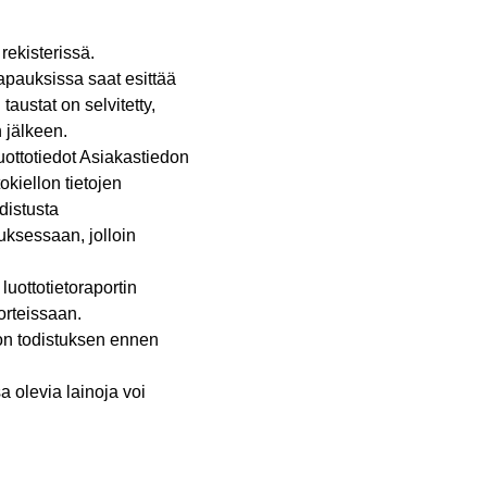
rekisterissä.
tapauksissa saat esittää
 taustat on selvitetty,
 jälkeen.
luottotiedot Asiakastiedon
okiellon tietojen
distusta
uksessaan, jolloin
luottotietoraportin
porteissaan.
llon todistuksen ennen
a olevia lainoja voi