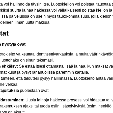
a voi hallinnoida täysin itse. Luottokiellon voi poistaa, tauottaa 
iksi suurta lainaa hakiessa voi väliaikaisesti poistaa kiellon j
sissa palveluissa on usein myös tauko-ominaisuus, jolla kiellon 
delleen ilman uutta maksua.
tat
a hyötyjä ovat
:
ttokielto vaikeuttaa identiteettivarkauksia ja muita väärinkäytök
 luottohaku on sinun tekemäsi.
 ehkäisy:
Se estää itsesi ottamasta lisää lainaa, kun maksat va
urhat kulut ja pysyt rahahuolissa paremmin kartalla.
tunteen, että taloutesi pysyy hallinnassa. Luottokielto antaa var
lle velkaa.
 rajoituksia
puolestaan ovat:
idastuminen:
Uusia lainoja hakiessa prosessi voi hidastua tai 
 hakemuksen ajaksi tai tuoda esiin lisäselvityksiä (esim. henkilö
arve on akuutti.