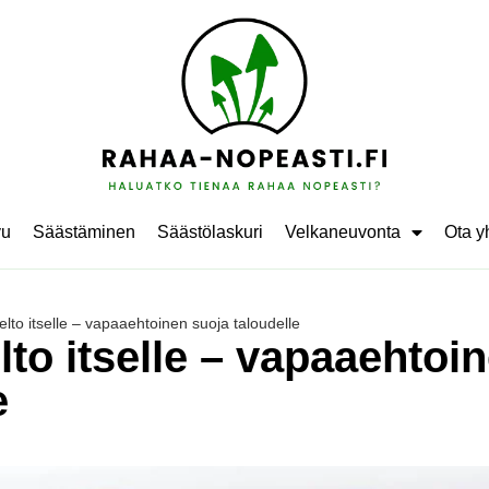
vu
Säästäminen
Säästölaskuri
Velkaneuvonta
Ota y
elto itselle – vapaaehtoinen suoja taloudelle
lto itselle – vapaaehtoi
e