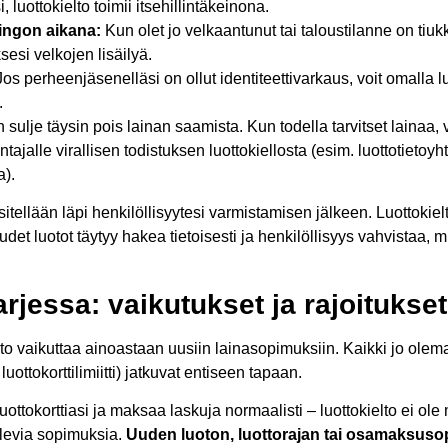
, luottokielto toimii itsehillintäkeinona.
ingon aikana:
Kun olet jo velkaantunut tai taloustilanne on tiukk
sesi velkojen lisäilyä.
os perheenjäsenelläsi on ollut identiteettivarkaus, voit omalla lu
.
 sulje täysin pois lainan saamista. Kun todella tarvitset lainaa, v
antajalle virallisen todistuksen luottokiellosta (esim. luottotietoyh
a).
tellään läpi henkilöllisyytesi varmistamisen jälkeen. Luottokiel
det luotot täytyy hakea tietoisesti ja henkilöllisyys vahvistaa, m
arjessa: vaikutukset ja rajoitukset
to vaikuttaa ainoastaan uusiin lainasopimuksiin. Kaikki jo olema
luottokorttilimiitti) jatkuvat entiseen tapaan.
luottokorttiasi ja maksaa laskuja normaalisti – luottokielto ei ol
olevia sopimuksia.
Uuden luoton, luottorajan tai osamaksu