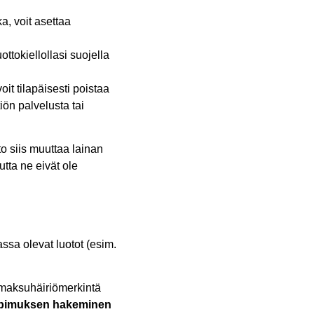
a, voit asettaa
ottokiellollasi suojella
oit tilapäisesti poistaa
tiön palvelusta tai
to siis muuttaa lainan
utta ne eivät ole
ssa olevat luotot (esim.
e maksuhäiriömerkintä
sopimuksen hakeminen