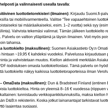
elposti ja valinnaisesti usealla tavalla
:
tiivinen luottotietorekisteri (ilmainen):
Kirjaudu Suomi.fi-pal
illa tai mobiilivarmenteella. Valitse “Tee vapaaehtoinen luottoki
istaiseksi tai määräaikaiseksi, esim. 1–2 vuotta) sekä syy (esim
allinta). Vahvista tekemäsi valinnat. Tämän jälkeen luottokielto r
 Palvelu on valtion ylläpitämä ja täysin ilmainen. Voit myös po
loin tahansa.
 luottokielto (maksullinen):
Suomen Asiakastieto Oy:n Omatie
n hintaan ~19,95 € kahdeksi vuodeksi. Palvelussa kirjaudutaan 
inta ja vahvistetaan muutos. Kiellon aktivointi merkitään Asiakas
PDF-todistuksen omasta luottokiellostasi. Tämä palvelu on hyödyl
ttä luottokielto näkyy kaikissa luottotietoraporteissa ilman Veroh
 – OmaData (maksullinen):
Dun & Bradstreet Finland (entinen 
ta luottokieltoa. Hinta on yleensä 8–16 € vuodessa (riippuen va
altainen: tunnistaudu verkkopankkitunnuksilla, maksa kiellon hi
än D&B:n rekisteriin. Koska jotkut lainanantajat tarkistavat luott
tö laajentaa suojaasi.