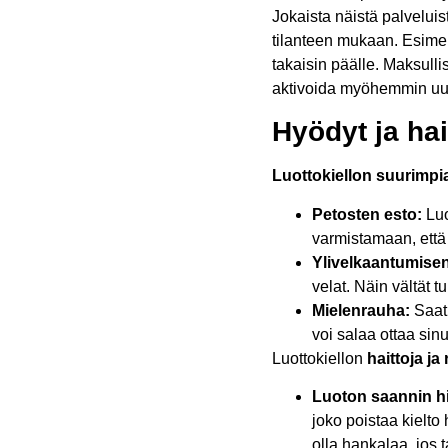
Jokaista näistä palveluist
tilanteen mukaan. Esimerk
takaisin päälle. Maksulli
aktivoida myöhemmin uu
Hyödyt ja hai
Luottokiellon suurimpi
Petosten esto:
Luo
varmistamaan, että
Ylivelkaantumisen
velat. Näin vältät t
Mielenrauha:
Saat 
voi salaa ottaa sinu
Luottokiellon
haittoja ja
Luoton saannin h
joko poistaa kielto
olla hankalaa, jos t