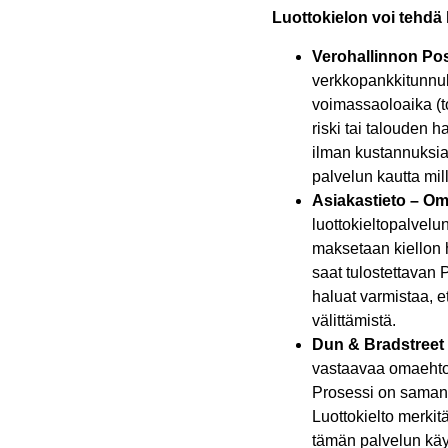
Luottokielon voi tehdä h
Verohallinnon Posi
verkkopankkitunnuks
voimassaoloaika (to
riski tai talouden h
ilman kustannuksia.
palvelun kautta mil
Asiakastieto – Oma
luottokieltopalvelu
maksetaan kiellon h
saat tulostettavan 
haluat varmistaa, e
välittämistä.
Dun & Bradstreet
vastaavaa omaehtois
Prosessi on samank
Luottokielto merkitä
tämän palvelun käyt