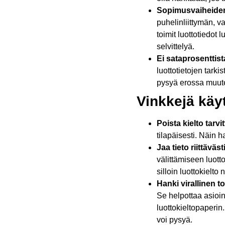
Sopimusvaiheiden
puhelinliittymän, 
toimit luottotiedot 
selvittelyä.
Ei sataprosenttist
luottotietojen tarki
pysyä erossa muuten
Vinkkejä käyt
Poista kielto tarvi
tilapäisesti. Näin h
Jaa tieto riittävästi
välittämiseen luott
silloin luottokielto
Hanki virallinen t
Se helpottaa asioi
luottokieltopaperin.
voi pysyä.