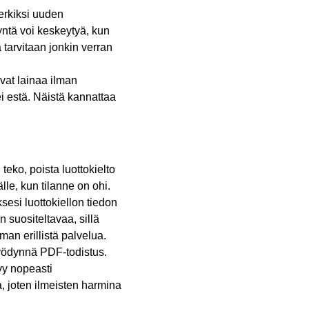
erkiksi uuden
ntä voi keskeytyä, kun
a tarvitaan jonkin verran
avat lainaa ilman
 ei estä. Näistä kannattaa
eko, poista luottokielto
lle, kun tilanne on ohi.
esi luottokiellon tiedon
 suositeltavaa, sillä
man erillistä palvelua.
hyödynnä PDF-todistus.
yy nopeasti
ta, joten ilmeisten harmina