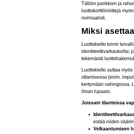
Tällöin pankkien ja rahoi
luottokorttilimiittejä my
normaalisti.
Miksi asettaa
Luottokielto toimii turv
identiteettivarkauksilta: 
tekemästä luottohakemuks
Luottokielto auttaa myös
ottamisessa (esim. impuls
kertymään vahingossa. Luot
ilman lupaasi.
Joissain tilanteissa vap
Identiteettivarkau
estää niiden väärin
Velkaantumisen hi