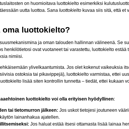
tuslaitosten on huomioitava luottokielto esimerkiksi kulutusluot
öntäessään uutta luottoa. Sana
luottokielto
kuvaa siis sitä, että et
 oma luottokielto?
allisuusmekanismina ja oman talouden hallinnan välineenä. Se suo
jos henkilötietosi ovat vuotaneet tai varastettu, luottokielto estää
ia nimiisi.
 ehkäisemään ylivelkaantumista. Jos olet kokenut vaikeuksia its
iivisia ostoksia tai pikavippejä), luottokielto varmistaa, ettei u
tokielto lisää siten kontrollin tunnetta – tiedät, ettei kukaan voi 
aaehtoinen luottokielto voi olla erityisen hyödyllinen
:
den tai tietomurron jälkeen:
Jos uskot tietojesi joutuneen väärii
käytön lainanhakua ajatellen.
llitsemiseksi:
Jos haluat estää itsesi ottamasta lisää lainaa her