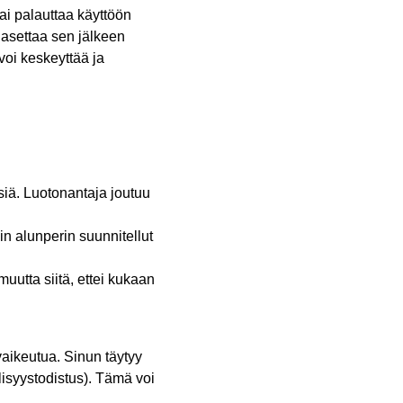
tai palauttaa käyttöön
a asettaa sen jälkeen
voi keskeyttää ja
siä. Luotonantaja joutuu
in alunperin suunnitellut
muutta siitä, ettei kukaan
vaikeutua. Sinun täytyy
llisyystodistus). Tämä voi