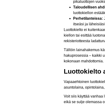
pikaluottojen vuoksi
Taloudellisen ahd
luottokiellon estääk
Perhetilanteissa:
J
itseäsi ja läheisiäsi
Luottokielto ei kuitenkaan
kiellon tai esittää luoton
rekisteriotteesta ladattun
Tällöin lainahakemus käsi
hakuprosessia – kaikki uu
kokonaan mahdottomia.
Luottokielto 
Vapaaehtoinen luottokiel
asuntolaina, opintolaina, 
Voit siis käyttää vanhaa 
eikä se sulje olemassa 