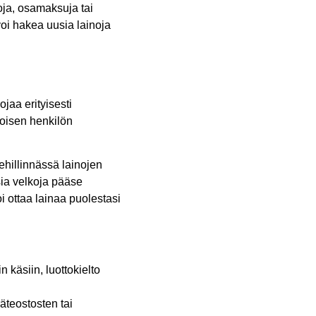
toja, osamaksuja tai
 voi hakea uusia lainoja
jaa erityisesti
 toisen henkilön
ehillinnässä lainojen
usia velkoja pääse
otta­­­­a lainaa puolestasi
n käsiin, luottokielto
äteostosten tai