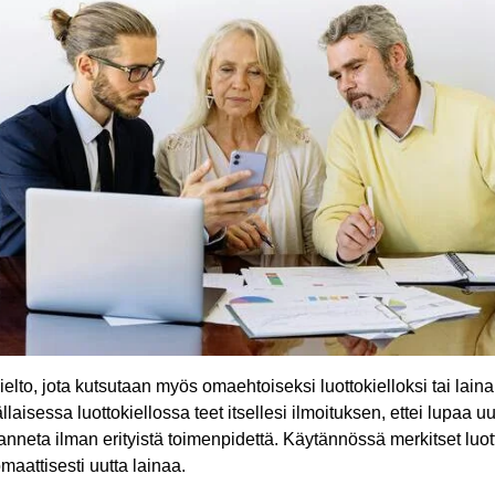
elto, jota kutsutaan myös omaehtoiseksi luottokielloksi tai laina
laisessa luottokiellossa teet itsellesi ilmoituksen, ettei lupaa uu
neta ilman erityistä toimenpidettä. Käytännössä merkitset luottot
aattisesti uutta lainaa.