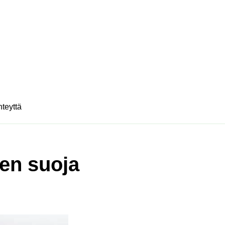
hteyttä
nen suoja