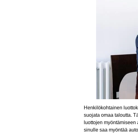
Henkilökohtainen luottoki
suojata omaa taloutta. Täl
luottojen myöntämiseen an
sinulle saa myöntää autom