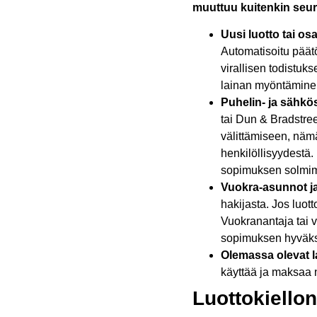
muuttuu kuitenkin seur
Uusi luotto tai o
Automatisoitu päätö
virallisen todistuks
lainan myöntäminen
Puhelin- ja sähk
tai Dun & Bradstree
välittämiseen, nämä
henkilöllisyydestä.
sopimuksen solmimi
Vuokra-asunnot j
hakijasta. Jos luott
Vuokranantaja tai v
sopimuksen hyväks
Olemassa olevat l
käyttää ja maksaa 
Luottokiello