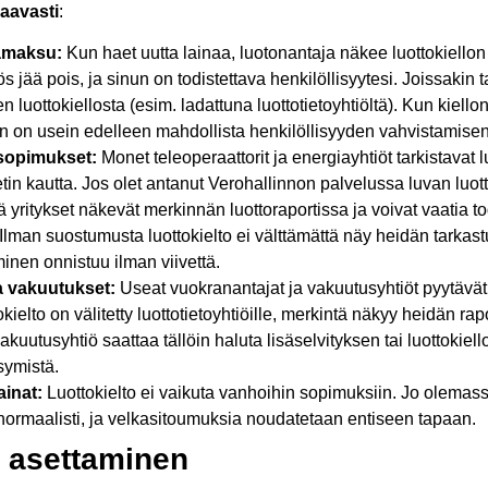
aavasti
:
samaksu:
Kun haet uutta lainaa, luotonantaja näkee luottokiellon 
s jää pois, ja sinun on todistettava henkilöllisyytesi. Joissakin 
en luottokiellosta (esim. ladattuna luottotietoyhtiöltä). Kun kiellon
 on usein edelleen mahdollista henkilöllisyyden vahvistamisen
ösopimukset:
Monet teleoperaattorit ja energiayhtiöt tarkistavat 
tin kautta. Jos olet antanut Verohallinnon palvelussa luvan luott
 yritykset näkevät merkinnän luottoraportissa ja voivat vaatia to
 Ilman suostumusta luottokielto ei välttämättä näy heidän tarkast
nen onnistuu ilman viivettä.
a vakuutukset:
Useat vuokranantajat ja vakuutusyhtiöt pyytävät 
okielto on välitetty luottotietoyhtiöille, merkintä näkyy heidän ra
akuutusyhtiö saattaa tällöin haluta lisäselvityksen tai luottokie
ymistä.
ainat:
Luottokielto ei vaikuta vanhoihin sopimuksiin. Jo olemass
normaalisti, ja velkasitoumuksia noudatetaan entiseen tapaan.
n asettaminen