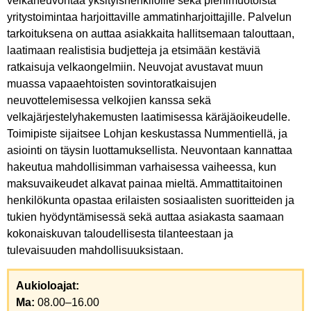
velkaneuvontaa yksityishenkilöille sekä pienimuotoista
yritystoimintaa harjoittaville ammatinharjoittajille. Palvelun
tarkoituksena on auttaa asiakkaita hallitsemaan talouttaan,
laatimaan realistisia budjetteja ja etsimään kestäviä
ratkaisuja velkaongelmiin. Neuvojat avustavat muun
muassa vapaaehtoisten sovintoratkaisujen
neuvottelemisessa velkojien kanssa sekä
velkajärjestelyhakemusten laatimisessa käräjäoikeudelle.
Toimipiste sijaitsee Lohjan keskustassa Nummentiellä, ja
asiointi on täysin luottamuksellista. Neuvontaan kannattaa
hakeutua mahdollisimman varhaisessa vaiheessa, kun
maksuvaikeudet alkavat painaa mieltä. Ammattitaitoinen
henkilökunta opastaa erilaisten sosiaalisten suoritteiden ja
tukien hyödyntämisessä sekä auttaa asiakasta saamaan
kokonaiskuvan taloudellisesta tilanteestaan ja
tulevaisuuden mahdollisuuksistaan.
Aukioloajat:
Ma:
08.00–16.00