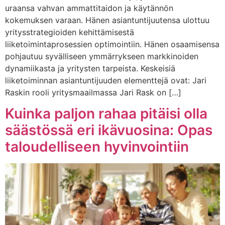
uraansa vahvan ammattitaidon ja käytännön
kokemuksen varaan. Hänen asiantuntijuutensa ulottuu
yritysstrategioiden kehittämisestä
liiketoimintaprosessien optimointiin. Hänen osaamisensa
pohjautuu syvälliseen ymmärrykseen markkinoiden
dynamiikasta ja yritysten tarpeista. Keskeisiä
liiketoiminnan asiantuntijuuden elementtejä ovat: Jari
Raskin rooli yritysmaailmassa Jari Rask on […]
Kuinka paljon rahaa pitäisi olla
säästössä eri ikävuosina: Opas
taloudelliseen hyvinvointiin