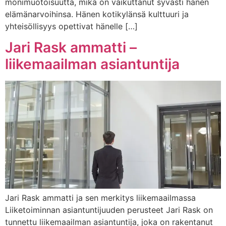
monimuotoisuutta, mikä on vaikuttanut syvästi hänen
elämänarvoihinsa. Hänen kotikylänsä kulttuuri ja
yhteisöllisyys opettivat hänelle […]
Jari Rask ammatti –
liikemaailman asiantuntija
Jari Rask ammatti ja sen merkitys liikemaailmassa
Liiketoiminnan asiantuntijuuden perusteet Jari Rask on
tunnettu liikemaailman asiantuntija, joka on rakentanut