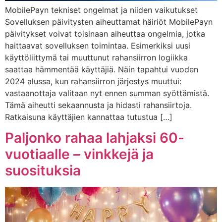
MobilePayn tekniset ongelmat ja niiden vaikutukset
Sovelluksen päivitysten aiheuttamat häiriöt MobilePayn
päivitykset voivat toisinaan aiheuttaa ongelmia, jotka
haittaavat sovelluksen toimintaa. Esimerkiksi uusi
käyttöliittymä tai muuttunut rahansiirron logiikka
saattaa hämmentää käyttäjiä. Näin tapahtui vuoden
2024 alussa, kun rahansiirron järjestys muuttui:
vastaanottaja valitaan nyt ennen summan syöttämistä.
Tämä aiheutti sekaannusta ja hidasti rahansiirtoja.
Ratkaisuna käyttäjien kannattaa tutustua […]
Paljonko rahaa lahjaksi 60-
vuotiaalle – vinkkejä ja
suosituksia