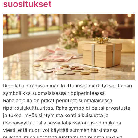
suositukset
Rippilahjan rahasumman kulttuuriset merkitykset Rahan
symboliikka suomalaisessa rippiperinteessä
Rahalahjoilla on pitkät perinteet suomalaisessa
rippikoulukulttuurissa. Raha symboloi paitsi arvostusta
ja tukea, myös siirtymistä kohti aikuisuutta ja
itsenäisyyttä. Tällaisessa lahjassa on usein mukana
viesti, että nuori voi käyttää summan harkintansa
mukaan, mikä korostaa luottamusta nuoren kykyyn