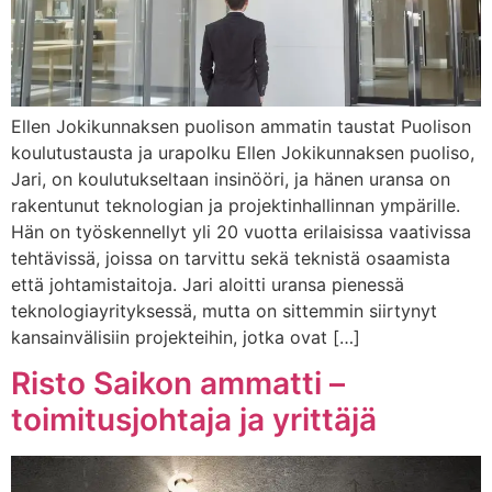
Ellen Jokikunnaksen puolison ammatin taustat Puolison
koulutustausta ja urapolku Ellen Jokikunnaksen puoliso,
Jari, on koulutukseltaan insinööri, ja hänen uransa on
rakentunut teknologian ja projektinhallinnan ympärille.
Hän on työskennellyt yli 20 vuotta erilaisissa vaativissa
tehtävissä, joissa on tarvittu sekä teknistä osaamista
että johtamistaitoja. Jari aloitti uransa pienessä
teknologiayrityksessä, mutta on sittemmin siirtynyt
kansainvälisiin projekteihin, jotka ovat […]
Risto Saikon ammatti –
toimitusjohtaja ja yrittäjä