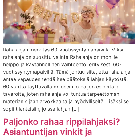
Rahalahjan merkitys 60-vuotissyntymäpäivillä Miksi
rahalahja on suosittu valinta Rahalahja on monille
helppo ja käytännöllinen vaihtoehto, erityisesti 60-
vuotissyntymäpäivillä. Tämä johtuu siitä, että rahalahja
antaa vapauden tehdä itse päätöksiä lahjan käytöstä.
60 vuotta täyttävällä on usein jo paljon esineitä ja
tavaroita, joten rahalahja voi tuntua tarpeettoman
materian sijaan arvokkaalta ja hyödylliseltä. Lisäksi se
sopii tilanteisiin, joissa lahjan […]
Paljonko rahaa rippilahjaksi?
Asiantuntijan vinkit ja