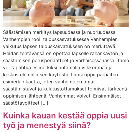
Säästämisen merkitys lapsuudessa ja nuoruudessa
Vanhempien rooli talouskasvatuksessa Vanhempien
vaikutus lapsen talouskasvatukseen on merkittävä.
Heidän tehtävänsä on opettaa lapselle rahankäytön ja
säästämisen perusperiaatteet jo varhaisessa iässä. Tämä
voi tapahtua esimerkiksi antamalla viikkorahaa ja
keskustelemalla sen käytöstä. Lapsi oppii parhaiten
esimerkin kautta, joten vanhempien omat
säästämistavat ja kulutustottumukset toimivat tärkeänä
oppimisen lähteenä. Vanhemmat voivat: Ensimmäiset
säästötavoitteet […]
Kuinka kauan kestää oppia uusi
työ ja menestyä siinä?