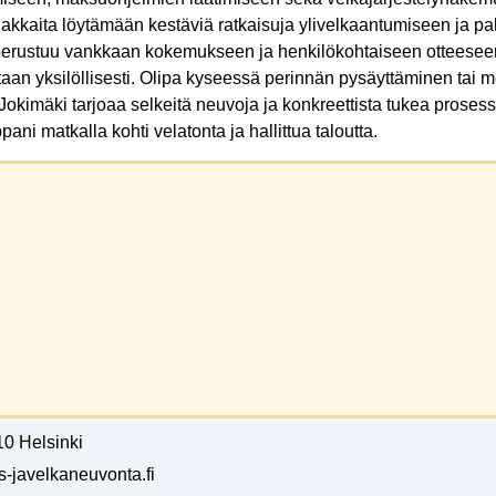
iakkaita löytämään kestäviä ratkaisuja ylivelkaantumiseen ja 
 perustuu vankkaan kokemukseen ja henkilökohtaiseen otteeseen
aan yksilöllisesti. Olipa kyseessä perinnän pysäyttäminen tai 
 Jokimäki tarjoaa selkeitä neuvoja ja konkreettista tukea prosess
ani matkalla kohti velatonta ja hallittua taloutta.
0 Helsinki
s-javelkaneuvonta.fi