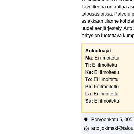
Tavoitteena on auttaa as
talousasioissa. Palvelu
asiakkaan tilanne kohdat
uudelleenjärjestely, Arto
Yritys on luotettava kumpp
Aukioloajat:
Ma:
Ei ilmoitettu
Ti:
Ei ilmoitettu
Ke:
Ei ilmoitettu
To:
Ei ilmoitettu
Pe:
Ei ilmoitettu
La:
Ei ilmoitettu
Su:
Ei ilmoitettu
Porvoonkatu 5, 0051
arto.jokimaki@talou