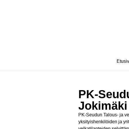
Etusi
PK-Seudu
Jokimäki
PK-Seudun Talous- ja vel
yksityishenkilöiden ja yri
velkatilanteiden selvitt