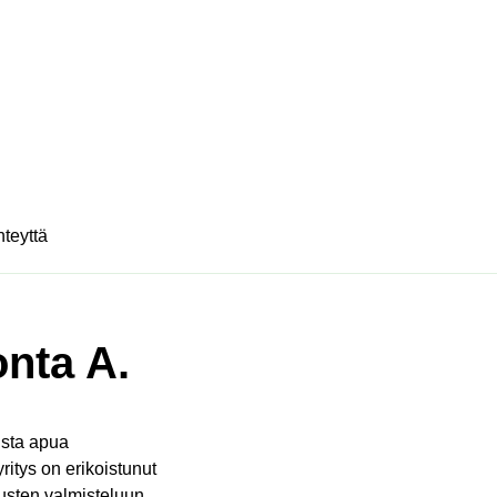
hteyttä
nta A.
ista apua
yritys on erikoistunut
usten valmisteluun.