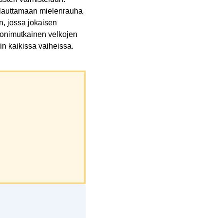
palauttamaan mielenrauha
, jossa jokaisen
monimutkainen velkojen
in kaikissa vaiheissa.