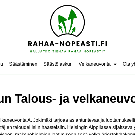
vu
Säästäminen
Säästölaskuri
Velkaneuvonta
Ota y
n Talous- ja velkaneuvo
kaneuvonta A. Jokimäki tarjoaa asiantuntevaa ja luottamuksell
ttäjien taloudellisiin haasteisiin. Helsingin Alppilassa sijaitseva 
ämiseen, maksuohjelmien laatimiseen sekä velkajärjestelyhakem